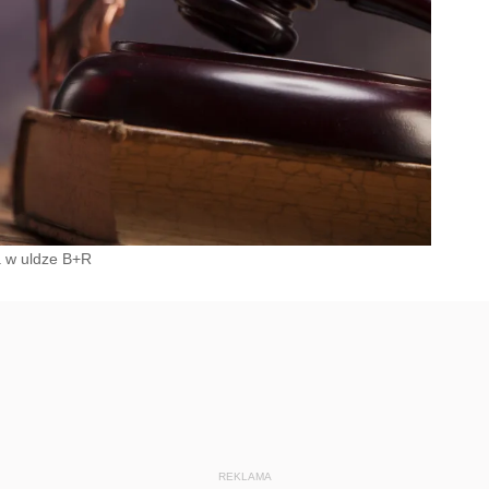
 w uldze B+R