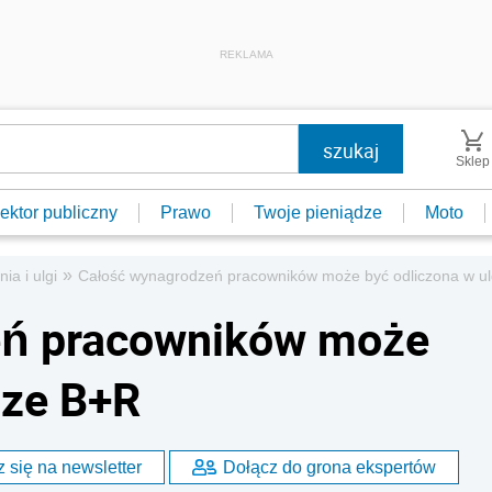
REKLAMA
Sklep
ektor publiczny
Prawo
Twoje pieniądze
Moto
»
ia i ulgi
Całość wynagrodzeń pracowników może być odliczona w u
eń pracowników może
dze B+R
 się na newsletter
Dołącz do grona ekspertów