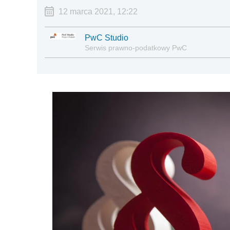
12 marca 2021, 12:22
PwC Studio
Serwis prawno-podatkowy PwC