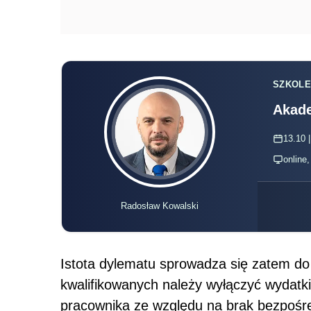
SZKOLE
Akade
13.10 |
online
Radosław Kowalski
Istota dylematu sprowadza się zatem do 
kwalifikowanych należy wyłączyć wydatk
pracownika ze względu na brak bezpośred