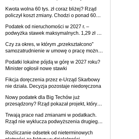
stać się Twoim problemem
Kwota wolna 60 tys. zł coraz bliżej? Rząd
policzył koszt zmiany. Chodzi o ponad 60
mld zł
Podatek od nieruchomości w 2027 r. –
podwyżka stawek maksymalnych. 1,29 zł za
1 m2 mieszkania, 36,49 zł za 1 m2
Czy za okres, w którym „przekształcono”
budynków i lokali związanych z
samozatrudnienie w umowę o pracę można
prowadzeniem działalności gospodarczej
wystawić faktury korygujące? Rozwiązanie
Podatki lokalne pójdą w górę w 2027 roku?
umowy cywilnoprawnej jedynym
Minister ogłosił nowe stawki
racjonalnym wyjściem
Fikcja doręczenia przez e-Urząd Skarbowy
nie działa. Decyzja pozostaje niedoręczona
Nowy podatek dla Big Techów już
przesądzony? Rząd pokazał projekt, który
może zmienić zasady gry w Polsce
Trwają prace nad zmianami w podatkach.
Rząd nie wyklucza podwyższenia drugiego
progu PIT
Rozliczanie odsetek od nieterminowych