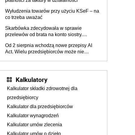
płatności za faktury w działalności
Wyłudzenia towarów przy użyciu KSeF – na
co trzeba uważać
Skarbówka zdecydowała w sprawie
przelewów od brata na konto siostry.
Pieniądze z emerytury mamy wyglądały jak
Od 2 sierpnia wchodzą nowe przepisy AI
darowizna, ale podatku jednak nie będzie
Act. Wielu przedsiębiorców może nie
wiedzieć, że dotyczą także ich
Kalkulatory
Kalkulator składki zdrowotnej dla
przedsiębiorcy
Kalkulator dla przedsiębiorców
Kalkulator wynagrodzeń
Kalkulator umów zlecenia
Kalkulator umów o dzieło