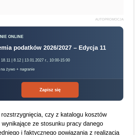
AUTOPROMOCJA
NIE ONLINE
mia podatków 2026/2027 – Edycja 11
 18.11 | 8.12 | 13.01.2027 r., 10:00-15:00
, na żywo + nagranie
Zapisz się
rozstrzygnięcia, czy z katalogu kosztów
i wynikające ze stosunku pracy danego
niego i faktycznego powiązania z realizacją