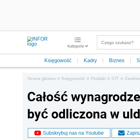
Kategorie
Księgowość
Kadry
Biznes
S
»
»
»
»
Strona główna
Księgowość
Podatki
CIT
Zwolnien
Całość wynagrodz
być odliczona w ul
Subskrybuj nas na Youtube
Zapisz