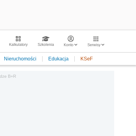
Kalkulatory
Szkolenia
Konto
Serwisy
Nieruchomości
Edukacja
KSeF
ldze B+R