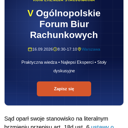
V
Ogólnopolskie
Forum Biur
Rachunkowych
16.09.2026
8:30-17:10
Warszawa
Praktyczna wiedza • Najlepsi Eksperci • Stoły
dyskusyjne
Zapisz się
Sąd oparł swoje stanowisko na literalnym
brzmieniu przepisu art. 18d ust. 6
ustawy o