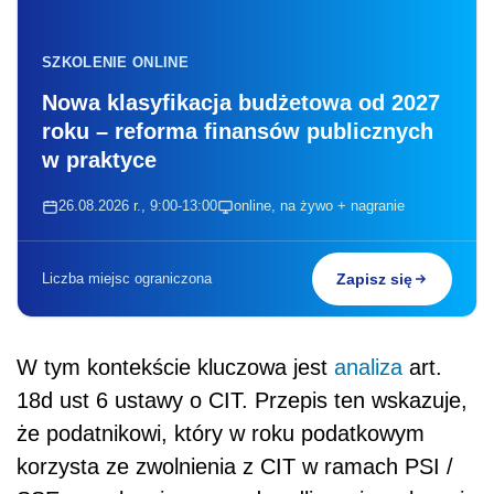
SZKOLENIE ONLINE
Nowa klasyfikacja budżetowa od 2027
roku – reforma finansów publicznych
w praktyce
26.08.2026 r., 9:00-13:00
online, na żywo + nagranie
Liczba miejsc ograniczona
Zapisz się
W tym kontekście kluczowa jest
analiza
art.
18d ust 6 ustawy o CIT. Przepis ten wskazuje,
że podatnikowi, który w roku podatkowym
korzysta ze zwolnienia z CIT w ramach PSI /