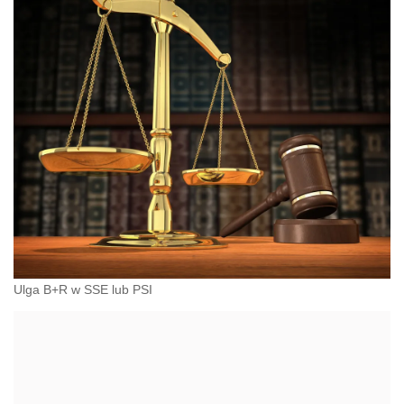
Ulga B+R w SSE lub PSI