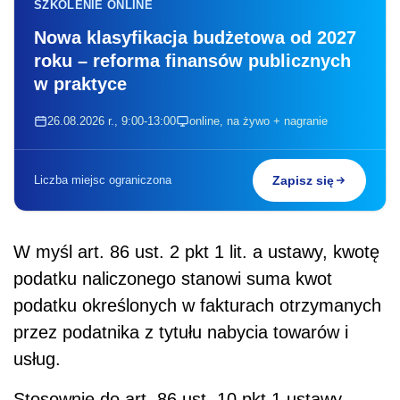
SZKOLENIE ONLINE
Nowa klasyfikacja budżetowa od 2027
roku – reforma finansów publicznych
w praktyce
26.08.2026 r., 9:00-13:00
online, na żywo + nagranie
Liczba miejsc ograniczona
Zapisz się
W myśl art. 86 ust. 2 pkt 1 lit. a ustawy, kwotę
podatku naliczonego stanowi suma kwot
podatku określonych w fakturach otrzymanych
przez podatnika z tytułu nabycia towarów i
usług.
Stosownie do art. 86 ust. 10 pkt 1 ustawy,