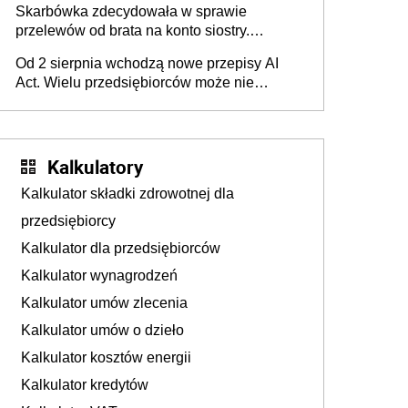
Skarbówka zdecydowała w sprawie
przelewów od brata na konto siostry.
Pieniądze z emerytury mamy wyglądały jak
Od 2 sierpnia wchodzą nowe przepisy AI
darowizna, ale podatku jednak nie będzie
Act. Wielu przedsiębiorców może nie
wiedzieć, że dotyczą także ich
Kalkulatory
Kalkulator składki zdrowotnej dla
przedsiębiorcy
Kalkulator dla przedsiębiorców
Kalkulator wynagrodzeń
Kalkulator umów zlecenia
Kalkulator umów o dzieło
Kalkulator kosztów energii
Kalkulator kredytów