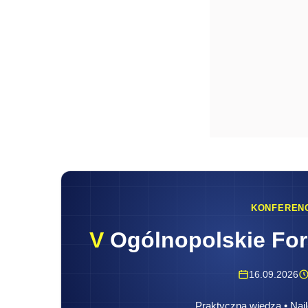
KONFEREN
V
Ogólnopolskie Fo
16.09.2026
Praktyczna wiedza • Najl