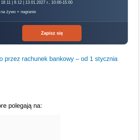
 18.11 | 8.12 | 13.01.2027 r., 10:00-15:00
, na żywo + nagranie
Zapisz się
lko przez rachunek bankowy – od 1 stycznia
re polegają na: