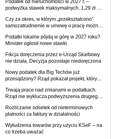
Podatek od nieruchomości w 2027 r. –
podwyżka stawek maksymalnych. 1,29 zł za
1 m2 mieszkania, 36,49 zł za 1 m2
Czy za okres, w którym „przekształcono”
budynków i lokali związanych z
samozatrudnienie w umowę o pracę można
prowadzeniem działalności gospodarczej
wystawić faktury korygujące? Rozwiązanie
Podatki lokalne pójdą w górę w 2027 roku?
umowy cywilnoprawnej jedynym
Minister ogłosił nowe stawki
racjonalnym wyjściem
Fikcja doręczenia przez e-Urząd Skarbowy
nie działa. Decyzja pozostaje niedoręczona
Nowy podatek dla Big Techów już
przesądzony? Rząd pokazał projekt, który
może zmienić zasady gry w Polsce
Trwają prace nad zmianami w podatkach.
Rząd nie wyklucza podwyższenia drugiego
progu PIT
Rozliczanie odsetek od nieterminowych
płatności za faktury w działalności
Wyłudzenia towarów przy użyciu KSeF – na
co trzeba uważać