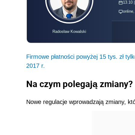
13.10 |
online
Radosław Kowalski
Firmowe płatności powyżej 15 tys. zł ty
2017 r.
Na czym polegają zmiany?
Nowe regulacje wprowadzają zmiany, któ