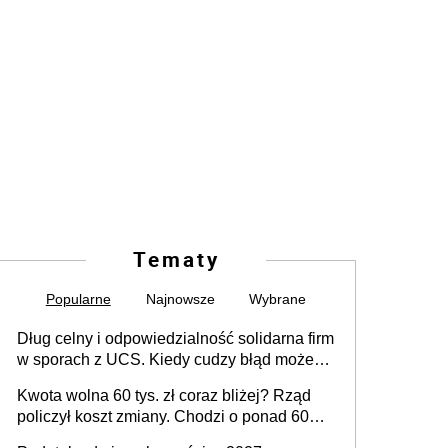
Tematy
Popularne
Najnowsze
Wybrane
Dług celny i odpowiedzialność solidarna firm
w sporach z UCS. Kiedy cudzy błąd może
stać się Twoim problemem
Kwota wolna 60 tys. zł coraz bliżej? Rząd
policzył koszt zmiany. Chodzi o ponad 60
mld zł