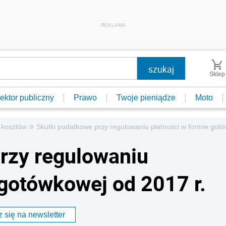
REKLAMA
Sklep
ektor publiczny
Prawo
Twoje pieniądze
Moto
»
 kosztów
Skutki podatkowe przy regulowaniu płatności w formie gotó
rzy regulowaniu
 gotówkowej od 2017 r.
 się na newsletter