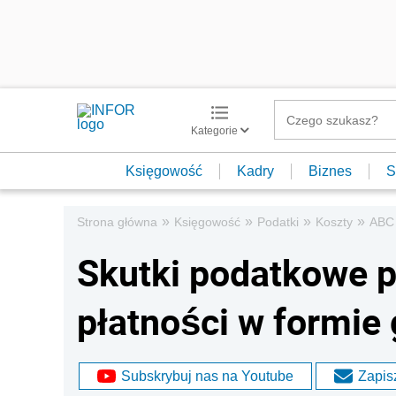
Kategorie
Księgowość
Kadry
Biznes
S
»
»
»
»
Strona główna
Księgowość
Podatki
Koszty
ABC
Skutki podatkowe p
płatności w formie
Subskrybuj nas na Youtube
Zapisz