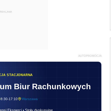
REKLAMA
AUTOPROMOCJA
CJA STACJONARNA
rum Biur Rachunkowych
8:30-17:10
Warszawa
epsi Eksperci • Stoły dyskusyjne