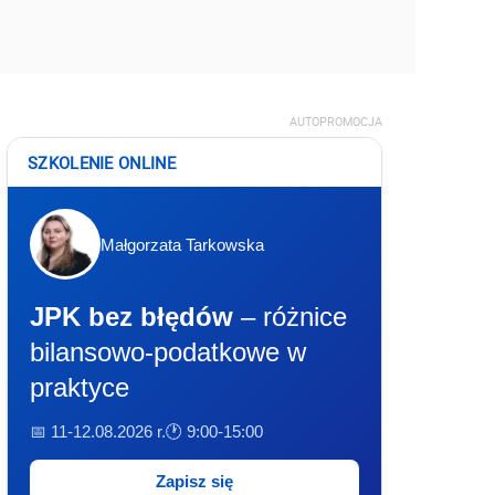
AUTOPROMOCJA
SZKOLENIE ONLINE
Małgorzata Tarkowska
JPK bez błędów
– różnice
bilansowo-podatkowe w
praktyce
📅 11-12.08.2026 r.
🕐 9:00-15:00
Zapisz się