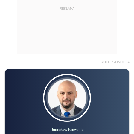
REKLAMA
AUTOPROMOCJA
Radosław Kowalski