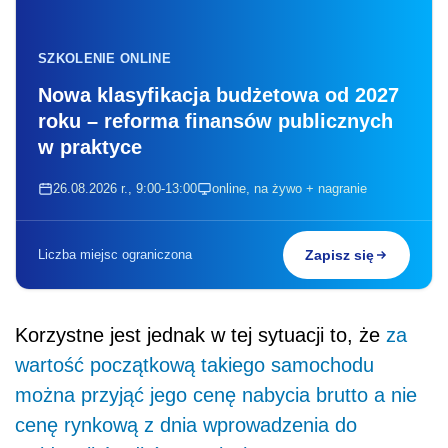
SZKOLENIE ONLINE
Nowa klasyfikacja budżetowa od 2027
roku – reforma finansów publicznych
w praktyce
26.08.2026 r., 9:00-13:00
online, na żywo + nagranie
Liczba miejsc ograniczona
Zapisz się
Korzystne jest jednak w tej sytuacji to, że
za
wartość początkową takiego samochodu
można przyjąć jego cenę nabycia brutto a nie
cenę rynkową z dnia wprowadzenia do