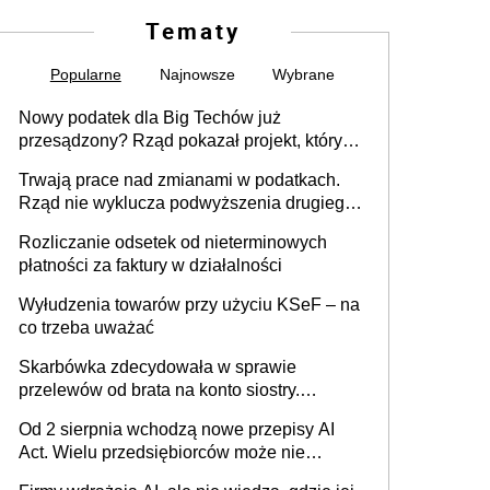
Tematy
Popularne
Najnowsze
Wybrane
Nowy podatek dla Big Techów już
przesądzony? Rząd pokazał projekt, który
może zmienić zasady gry w Polsce
Trwają prace nad zmianami w podatkach.
Rząd nie wyklucza podwyższenia drugiego
progu PIT
Rozliczanie odsetek od nieterminowych
płatności za faktury w działalności
Wyłudzenia towarów przy użyciu KSeF – na
co trzeba uważać
Skarbówka zdecydowała w sprawie
przelewów od brata na konto siostry.
Pieniądze z emerytury mamy wyglądały jak
Od 2 sierpnia wchodzą nowe przepisy AI
darowizna, ale podatku jednak nie będzie
Act. Wielu przedsiębiorców może nie
wiedzieć, że dotyczą także ich