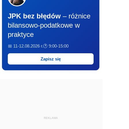
JPK bez błędów
– różnice
bilansowo-podatkowe w
praktyce
📅 11-12.08.2026 r.
🕐 9:00-15:00
Zapisz się
REKLAMA