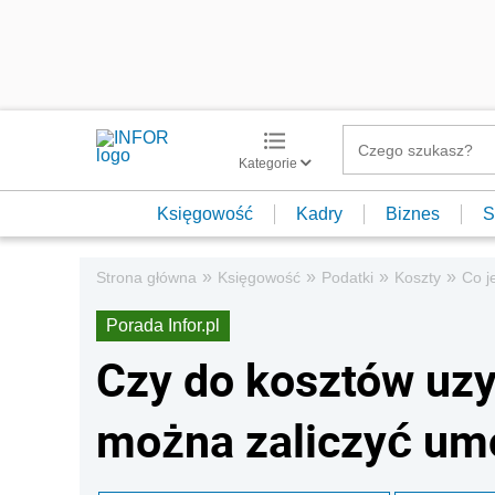
Kategorie
Księgowość
Kadry
Biznes
S
»
»
»
»
Strona główna
Księgowość
Podatki
Koszty
Co j
Porada Infor.pl
Czy do kosztów uz
można zaliczyć umo