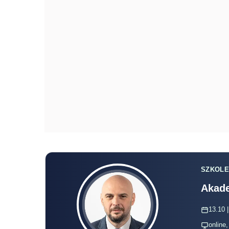
SZKOLE
Akade
13.10 |
online