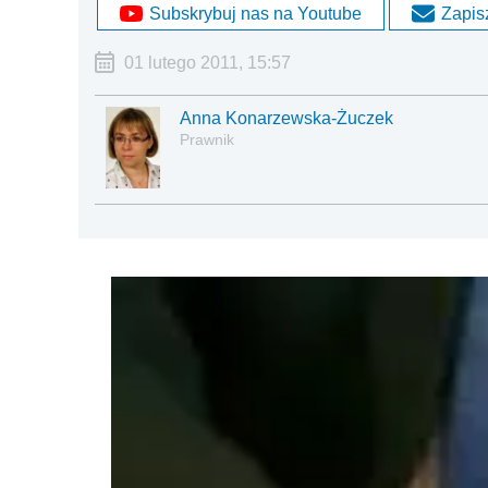
Subskrybuj nas na Youtube
Zapisz
01 lutego 2011, 15:57
Anna Konarzewska-Żuczek
Prawnik