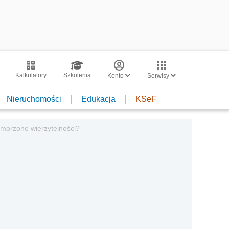
Kalkulatory
Szkolenia
Konto
Serwisy
Nieruchomości
Edukacja
KSeF
morzone wierzytelności?