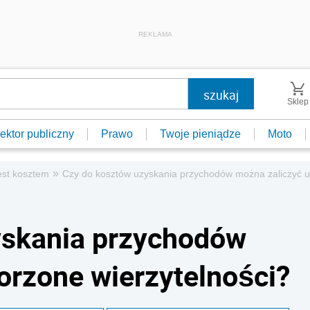
REKLAMA
Sklep
ektor publiczny
Prawo
Twoje pieniądze
Moto
»
est kosztem
Czy do kosztów uzyskania przychodów można zaliczyć u
yskania przychodów
rzone wierzytelności?