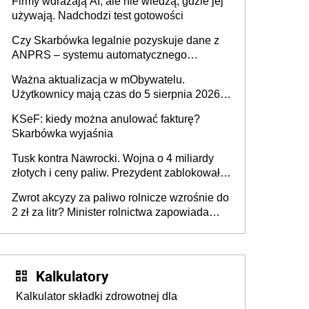
Firmy wdrażają AI, ale nie wiedzą, gdzie jej
używają. Nadchodzi test gotowości
Czy Skarbówka legalnie pozyskuje dane z
ANPRS – systemu automatycznego
rozpoznawania tablic rejestracyjnych
Ważna aktualizacja w mObywatelu.
pojazdów z kamer drogowych?
Użytkownicy mają czas do 5 sierpnia 2026
roku
KSeF: kiedy można anulować fakturę?
Skarbówka wyjaśnia
Tusk kontra Nawrocki. Wojna o 4 miliardy
złotych i ceny paliw. Prezydent zablokował
ustawę, premier mówi o „ciosie
Zwrot akcyzy za paliwo rolnicze wzrośnie do
wymierzonym we wszystkich polskich
2 zł za litr? Minister rolnictwa zapowiada
kierowców”
ważne zmiany dla rolników
Kalkulatory
Kalkulator składki zdrowotnej dla