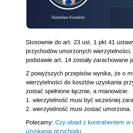
Radosław Kowalski
Stosownie do art. 23 ust. 1 pkt 41 usta
przychodów umorzonych wierzytelności, 
podstawie art. 14 zostały zarachowane 
Z powyższych przepisów wynika, że o mo
wierzytelności do kosztów uzyskania pr
zostać spełnione łącznie, a mianowicie:
1. wierzytelność musi być wcześniej za
2. wierzytelność musi zostać umorzona.
Polecamy:
Czy obiad z kontrahentem w re
uzyskania przychodu