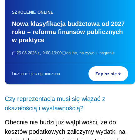
SZKOLENIE ONLINE
Nowa klasyfikacja budżetowa od 2027
roku – reforma finansów publicznych
w praktyce
26.08.2026 r., 9:00-13:00
online, na żywo + nagranie
Liczba miejsc ograniczona
Zapisz się
Czy reprezentacja musi się wiązać z
okazałością i wystawnością?
Obecnie nie budzi już wątpliwości, że do
kosztów podatkowych zaliczymy wydatki na