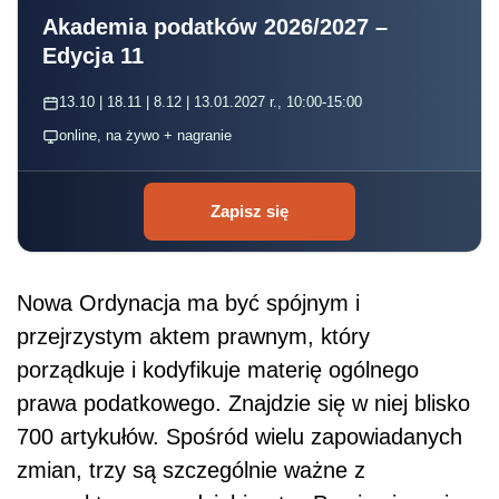
Akademia podatków 2026/2027 –
Edycja 11
13.10 | 18.11 | 8.12 | 13.01.2027 r., 10:00-15:00
online, na żywo + nagranie
Zapisz się
Nowa Ordynacja ma być spójnym i
przejrzystym aktem prawnym, który
porządkuje i kodyfikuje materię ogólnego
prawa podatkowego. Znajdzie się w niej blisko
700 artykułów. Spośród wielu zapowiadanych
zmian, trzy są szczególnie ważne z