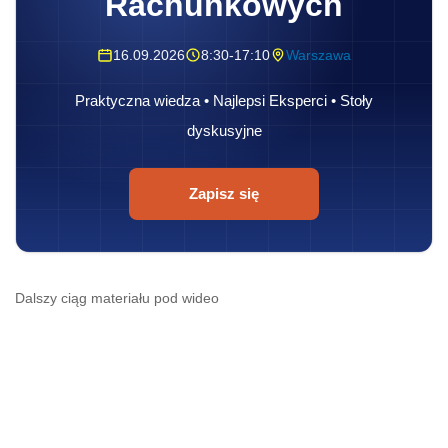
Rachunkowych
16.09.2026
8:30-17:10
Warszawa
Praktyczna wiedza • Najlepsi Eksperci • Stoły
dyskusyjne
Zapisz się
Dalszy ciąg materiału pod wideo