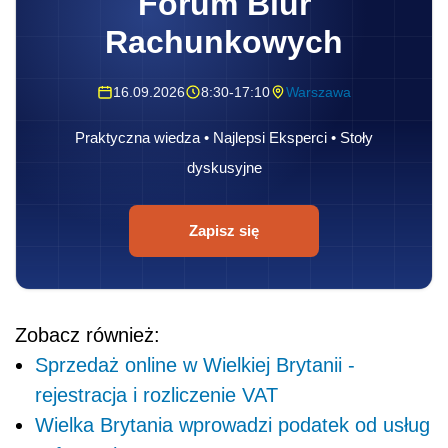
Forum Biur
Rachunkowych
16.09.2026
8:30-17:10
Warszawa
Praktyczna wiedza • Najlepsi Eksperci • Stoły
dyskusyjne
Zapisz się
Zobacz również:
Sprzedaż online w Wielkiej Brytanii -
rejestracja i rozliczenie VAT
Wielka Brytania wprowadzi podatek od usług