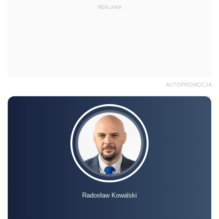
REKLAMA
AUTOPROMOCJA
Radosław Kowalski