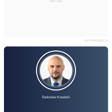
REKLAMA
AUTOPROMOCJA
Radosław Kowalski