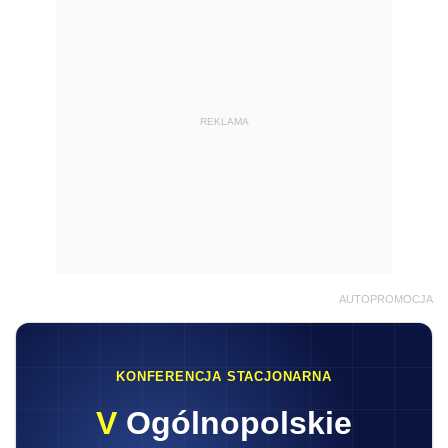
REKLAMA
AUTOPROMOCJA
KONFERENCJA STACJONARNA
V
Ogólnopolskie