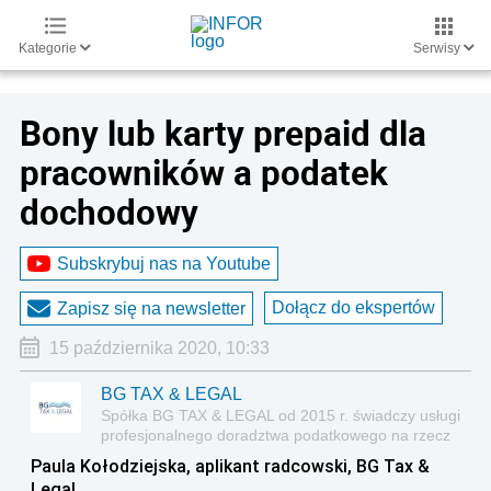
Kategorie
Serwisy
Bony lub karty prepaid dla
pracowników a podatek
dochodowy
Subskrybuj nas na Youtube
Dołącz do ekspertów
Zapisz się na newsletter
15 października 2020, 10:33
BG TAX & LEGAL
Spółka BG TAX & LEGAL od 2015 r. świadczy usługi
profesjonalnego doradztwa podatkowego na rzecz
średnich i dużych przedsiębiorstw, specjalizując się
Paula Kołodziejska, aplikant radcowski, BG Tax &
w bieżącym doradztwie podatkowym, jak i
Legal