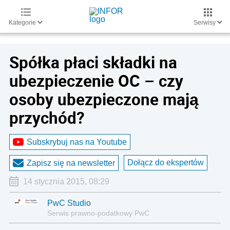
Kategorie
Serwisy
Spółka płaci składki na
ubezpieczenie OC – czy
osoby ubezpieczone mają
przychód?
Subskrybuj nas na Youtube
Dołącz do ekspertów
Zapisz się na newsletter
14 stycznia 2015, 08:29
PwC Studio
Serwis prawno-podatkowy PwC