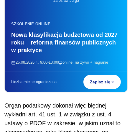
Jarosław Jurga
SZKOLENIE ONLINE
Nowa klasyfikacja budżetowa od 2027
roku – reforma finansów publicznych
w praktyce
26.08.2026 r., 9:00-13:00
online, na żywo + nagranie
Liczba miejsc ograniczona
Zapisz się
Organ podatkowy dokonał więc błędnej
wykładni art. 41 ust. 1 w związku z ust. 4
ustawy o PDOF w zakresie, w jakim uznał to