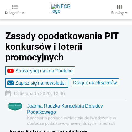
Kategorie
Serwisy
Zasady opodatkowania PIT
konkursów i loterii
promocyjnych
Subskrybuj nas na Youtube
Dołącz do ekspertów
Zapisz się na newsletter
13 listopada 2020, 12:36
Joanna Rudzka Kancelaria Doradcy
Podatkowego
Kancelaria posiada wieloletnie doświadczenie w
obsłudze podatkowo-prawnej dużych i średnich
polskich firm, międzynarodowych korporacji oraz
Joanna Rudzka, doradca podatkowy