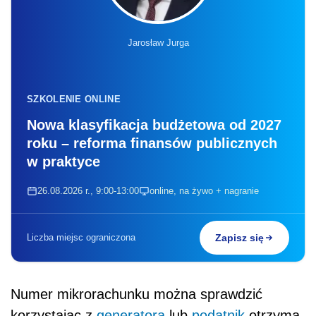
Jarosław Jurga
SZKOLENIE ONLINE
Nowa klasyfikacja budżetowa od 2027
roku – reforma finansów publicznych
w praktyce
26.08.2026 r., 9:00-13:00
online, na żywo + nagranie
Liczba miejsc ograniczona
Zapisz się
Numer mikrorachunku można sprawdzić
korzystając z
generatora
lub
podatnik
otrzyma