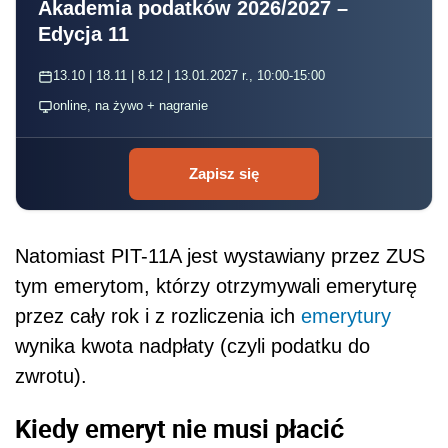
Akademia podatków 2026/2027 –
Edycja 11
13.10 | 18.11 | 8.12 | 13.01.2027 r., 10:00-15:00
online, na żywo + nagranie
Zapisz się
Natomiast PIT-11A jest wystawiany przez ZUS
tym emerytom, którzy otrzymywali emeryturę
przez cały rok i z rozliczenia ich
emerytury
wynika kwota nadpłaty (czyli podatku do
zwrotu).
Kiedy emeryt nie musi płacić