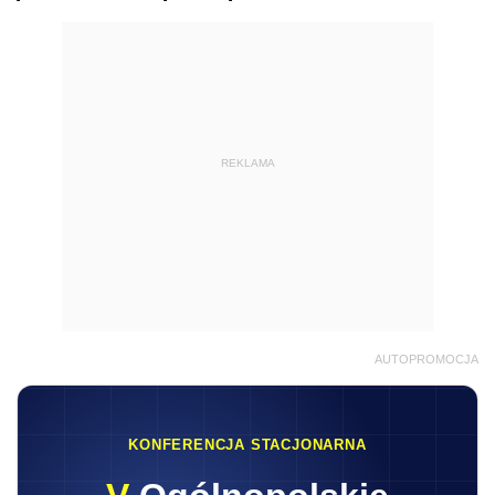
REKLAMA
AUTOPROMOCJA
KONFERENCJA STACJONARNA