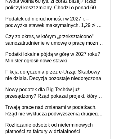
Kwota wolna 60 tys. zł coraz bliżej? Rząd
policzył koszt zmiany. Chodzi o ponad 60
mld zł
Podatek od nieruchomości w 2027 r. –
podwyżka stawek maksymalnych. 1,29 zł za
1 m2 mieszkania, 36,49 zł za 1 m2
Czy za okres, w którym „przekształcono”
budynków i lokali związanych z
samozatrudnienie w umowę o pracę można
prowadzeniem działalności gospodarczej
wystawić faktury korygujące? Rozwiązanie
Podatki lokalne pójdą w górę w 2027 roku?
umowy cywilnoprawnej jedynym
Minister ogłosił nowe stawki
racjonalnym wyjściem
Fikcja doręczenia przez e-Urząd Skarbowy
nie działa. Decyzja pozostaje niedoręczona
Nowy podatek dla Big Techów już
przesądzony? Rząd pokazał projekt, który
może zmienić zasady gry w Polsce
Trwają prace nad zmianami w podatkach.
Rząd nie wyklucza podwyższenia drugiego
progu PIT
Rozliczanie odsetek od nieterminowych
płatności za faktury w działalności