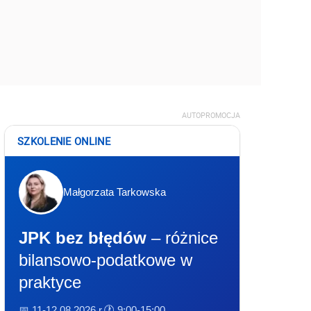
AUTOPROMOCJA
SZKOLENIE ONLINE
Małgorzata Tarkowska
JPK bez błędów
– różnice
bilansowo-podatkowe w
praktyce
📅 11-12.08.2026 r.
🕐 9:00-15:00