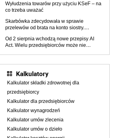
Wyłudzenia towarów przy użyciu KSeF – na
co trzeba uważać
Skarbówka zdecydowała w sprawie
przelewów od brata na konto siostry.
Pieniądze z emerytury mamy wyglądały jak
Od 2 sierpnia wchodzą nowe przepisy AI
darowizna, ale podatku jednak nie będzie
Act. Wielu przedsiębiorców może nie
wiedzieć, że dotyczą także ich
Kalkulatory
Kalkulator składki zdrowotnej dla
przedsiębiorcy
Kalkulator dla przedsiębiorców
Kalkulator wynagrodzeń
Kalkulator umów zlecenia
Kalkulator umów o dzieło