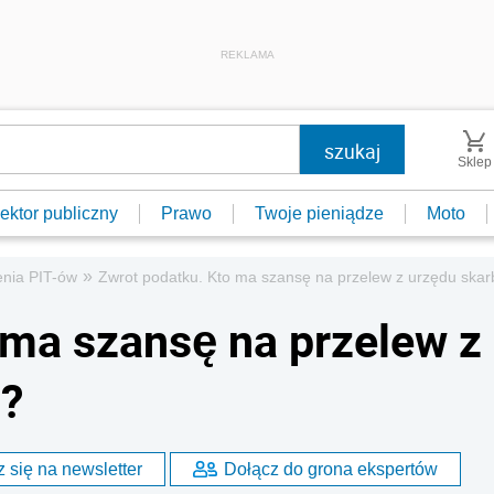
REKLAMA
Sklep
ektor publiczny
Prawo
Twoje pieniądze
Moto
»
enia PIT-ów
Zwrot podatku. Kto ma szansę na przelew z urzędu ska
 ma szansę na przelew z
?
 się na newsletter
Dołącz do grona ekspertów