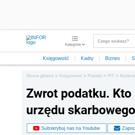
Kategorie
Księgowość
Kadry
Biznes
S
»
»
»
»
Strona główna
Księgowość
Podatki
PIT
Rozlicz
Zwrot podatku. Kto
urzędu skarbowego
Subskrybuj nas na Youtube
Zapisz