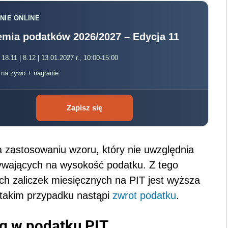
NIE ONLINE
mia podatków 2026/2027 – Edycja 11
 18.11 | 8.12 | 13.01.2027 r., 10:00-15:00
, na żywo + nagranie
Zapisz się
na zastosowaniu wzoru, który nie uwzględnia
ywających na wysokość podatku. Z tego
h zaliczek miesięcznych na PIT jest wyższa
takim przypadku nastąpi
zwrot podatku
.
g w podatku PIT