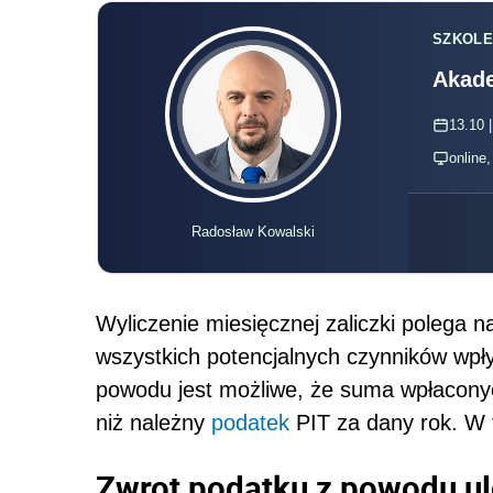
SZKOLE
Akade
13.10 |
online
Radosław Kowalski
Wyliczenie miesięcznej zaliczki polega 
wszystkich potencjalnych czynników wpł
powodu jest możliwe, że suma wpłaconyc
niż należny
podatek
PIT za dany rok. W 
Zwrot podatku z powodu ul