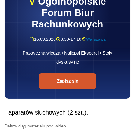
V
Ogólnopolskie
Forum Biur
Rachunkowych
16.09.2026
8:30-17:10
Warszawa
Praktyczna wiedza • Najlepsi Eksperci • Stoły
dyskusyjne
Zapisz się
- aparatów słuchowych (2 szt.),
Dalszy ciąg materiału pod wideo