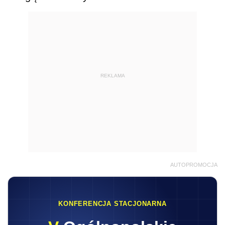
REKLAMA
AUTOPROMOCJA
KONFERENCJA STACJONARNA