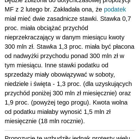
będzie zbliżona do dotychczasowej propozycji
MF z 2 lutego br. Zakładała ona, że
podatek
miał mieć dwie zasadnicze stawki. Stawka 0,7
proc. miała obciążać przychód
nieprzekraczający w danym miesiącu kwoty
300 mln zł. Stawka 1,3 proc. miała być płacona
od nadwyżki przychodu ponad 300 mln zł w
tym miesiącu. Inne stawki podatku od
sprzedaży miały obowiązywać w soboty,
niedziele i święta - 1,3 proc. (dla uzyskujących
przychód poniżej 300 mln zł miesięcznie) oraz
1,9 proc. (powyżej tego progu). Kwota wolna
od podatku miałaby wynosić 1,5 mln zł
miesięcznie (18 mln rocznie).
Propozycje te wzbudziły jednak protesty wielu