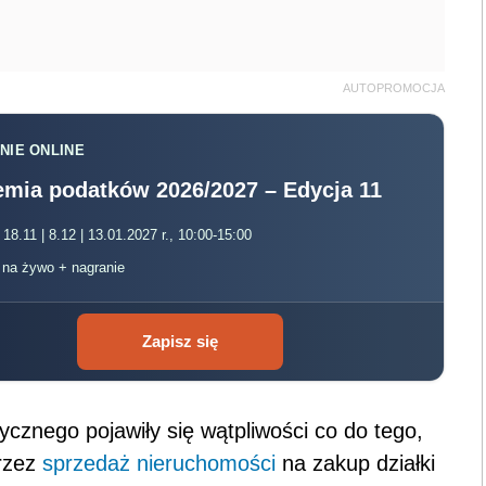
AUTOPROMOCJA
NIE ONLINE
mia podatków 2026/2027 – Edycja 11
 18.11 | 8.12 | 13.01.2027 r., 10:00-15:00
, na żywo + nagranie
Zapisz się
cznego pojawiły się wątpliwości co do tego,
rzez
sprzedaż nieruchomości
na zakup działki