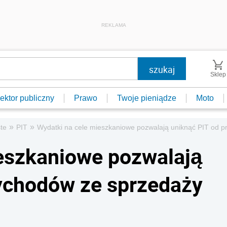
REKLAMA
Sklep
ektor publiczny
Prawo
Twoje pieniądze
Moto
»
»
te
PIT
Wydatki na cele mieszkaniowe pozwalają uniknąć PIT od 
eszkaniowe pozwalają
ychodów ze sprzedaży