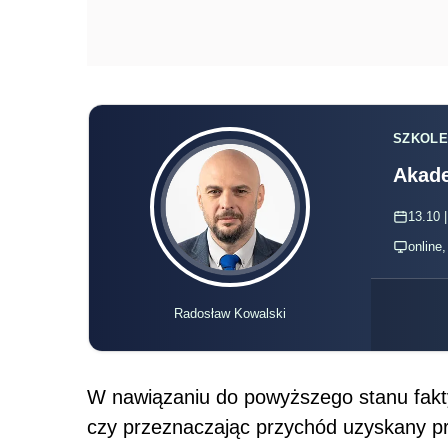
SZKOLE
Akade
13.10 |
online
Radosław Kowalski
W nawiązaniu do powyższego stanu fakty
czy przeznaczając przychód uzyskany p