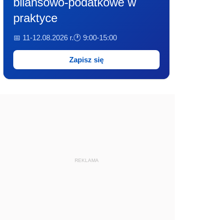
bilansowo-podatkowe w
praktyce
📅 11-12.08.2026 r.
🕐 9:00-15:00
Zapisz się
REKLAMA