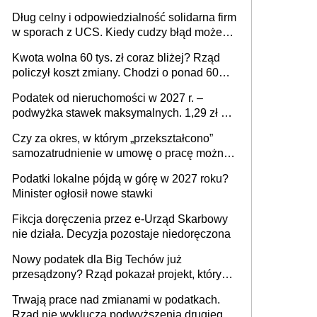
Dług celny i odpowiedzialność solidarna firm
w sporach z UCS. Kiedy cudzy błąd może
stać się Twoim problemem
Kwota wolna 60 tys. zł coraz bliżej? Rząd
policzył koszt zmiany. Chodzi o ponad 60
mld zł
Podatek od nieruchomości w 2027 r. –
podwyżka stawek maksymalnych. 1,29 zł za
1 m2 mieszkania, 36,49 zł za 1 m2
Czy za okres, w którym „przekształcono”
budynków i lokali związanych z
samozatrudnienie w umowę o pracę można
prowadzeniem działalności gospodarczej
wystawić faktury korygujące? Rozwiązanie
Podatki lokalne pójdą w górę w 2027 roku?
umowy cywilnoprawnej jedynym
Minister ogłosił nowe stawki
racjonalnym wyjściem
Fikcja doręczenia przez e-Urząd Skarbowy
nie działa. Decyzja pozostaje niedoręczona
Nowy podatek dla Big Techów już
przesądzony? Rząd pokazał projekt, który
może zmienić zasady gry w Polsce
Trwają prace nad zmianami w podatkach.
Rząd nie wyklucza podwyższenia drugiego