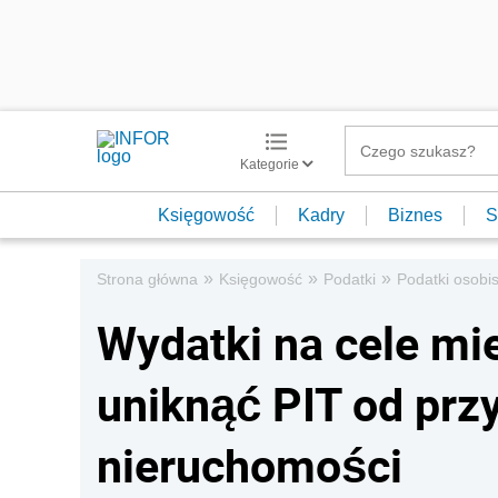
Kategorie
Księgowość
Kadry
Biznes
S
»
»
»
Strona główna
Księgowość
Podatki
Podatki osobis
Wydatki na cele mi
uniknąć PIT od prz
nieruchomości