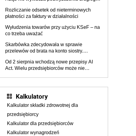
progu PIT
Rozliczanie odsetek od nieterminowych
płatności za faktury w działalności
Wyłudzenia towarów przy użyciu KSeF – na
co trzeba uważać
Skarbówka zdecydowała w sprawie
przelewów od brata na konto siostry.
Pieniądze z emerytury mamy wyglądały jak
Od 2 sierpnia wchodzą nowe przepisy AI
darowizna, ale podatku jednak nie będzie
Act. Wielu przedsiębiorców może nie
wiedzieć, że dotyczą także ich
Kalkulatory
Kalkulator składki zdrowotnej dla
przedsiębiorcy
Kalkulator dla przedsiębiorców
Kalkulator wynagrodzeń