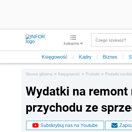
Kategorie
Księgowość
Kadry
Biznes
S
»
»
»
Strona główna
Księgowość
Podatki
Podatki osobis
Wydatki na remont
przychodu ze sprz
Subskrybuj nas na Youtube
Zapisz