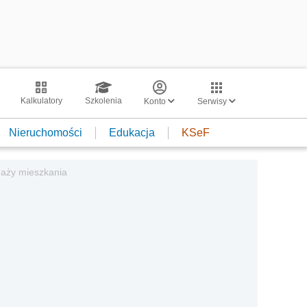
Kalkulatory
Szkolenia
Konto
Serwisy
Nieruchomości
Edukacja
KSeF
daży mieszkania