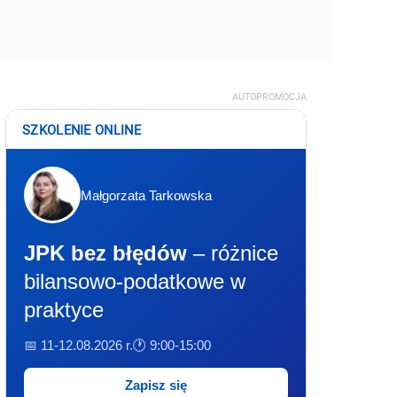
AUTOPROMOCJA
SZKOLENIE ONLINE
Małgorzata Tarkowska
JPK bez błędów
– różnice
bilansowo-podatkowe w
praktyce
📅 11-12.08.2026 r.
🕐 9:00-15:00
Zapisz się