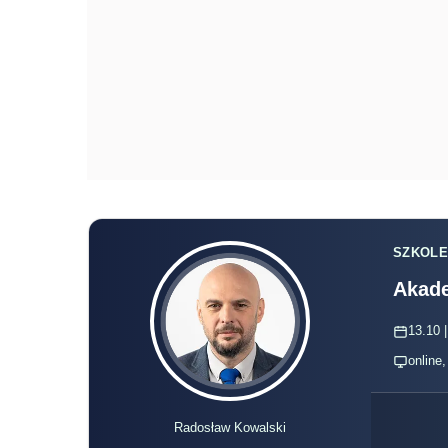
SZKOLE
Akade
13.10 |
online
Radosław Kowalski