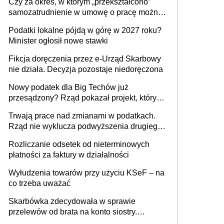
Czy za okres, w którym „przekształcono”
budynków i lokali związanych z
samozatrudnienie w umowę o pracę można
prowadzeniem działalności gospodarczej
wystawić faktury korygujące? Rozwiązanie
Podatki lokalne pójdą w górę w 2027 roku?
umowy cywilnoprawnej jedynym
Minister ogłosił nowe stawki
racjonalnym wyjściem
Fikcja doręczenia przez e-Urząd Skarbowy
nie działa. Decyzja pozostaje niedoręczona
Nowy podatek dla Big Techów już
przesądzony? Rząd pokazał projekt, który
może zmienić zasady gry w Polsce
Trwają prace nad zmianami w podatkach.
Rząd nie wyklucza podwyższenia drugiego
progu PIT
Rozliczanie odsetek od nieterminowych
płatności za faktury w działalności
Wyłudzenia towarów przy użyciu KSeF – na
co trzeba uważać
Skarbówka zdecydowała w sprawie
przelewów od brata na konto siostry.
Pieniądze z emerytury mamy wyglądały jak