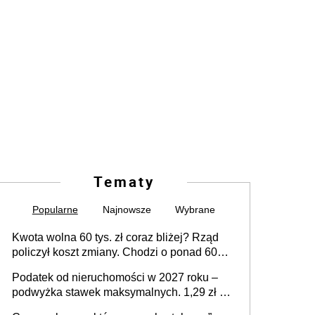
Tematy
Popularne
Najnowsze
Wybrane
Kwota wolna 60 tys. zł coraz bliżej? Rząd
policzył koszt zmiany. Chodzi o ponad 60
mld zł
Podatek od nieruchomości w 2027 roku –
podwyżka stawek maksymalnych. 1,29 zł za
1 m2 mieszkania, 36,49 zł za 1 m2