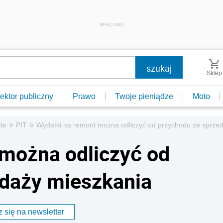
REKLAMA
Sklep
ektor publiczny
Prawo
Twoje pieniądze
Moto
»
»
te
PIT
Wydatki na remont można odliczyć od przychodu ze sprze
 można odliczyć od
edaży mieszkania
 się na newsletter