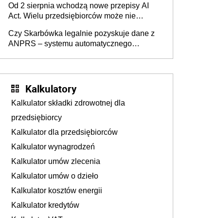
Od 2 sierpnia wchodzą nowe przepisy AI
darowizna, ale podatku jednak nie będzie
Act. Wielu przedsiębiorców może nie
wiedzieć, że dotyczą także ich
Czy Skarbówka legalnie pozyskuje dane z
ANPRS – systemu automatycznego
rozpoznawania tablic rejestracyjnych
pojazdów z kamer drogowych?
Kalkulatory
Kalkulator składki zdrowotnej dla
przedsiębiorcy
Kalkulator dla przedsiębiorców
Kalkulator wynagrodzeń
Kalkulator umów zlecenia
Kalkulator umów o dzieło
Kalkulator kosztów energii
Kalkulator kredytów