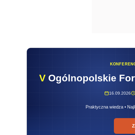
KONFEREN
V
Ogólnopolskie Fo
16.09.2026
Praktyczna wiedza • Najl
Z