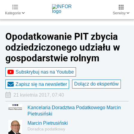
Kategorie
Serwisy
Opodatkowanie PIT zbycia
odziedziczonego udziału w
gospodarstwie rolnym
Subskrybuj nas na Youtube
Dołącz do ekspertów
Zapisz się na newsletter
21 kwietnia 2017, 07:40
Kancelaria Doradztwa Podatkowego Marcin
Pietrusiński
Marcin Pietrusiński
Doradca podatkowy