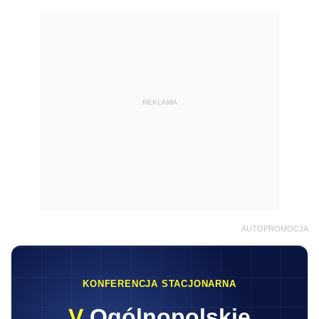
REKLAMA
AUTOPROMOCJA
KONFERENCJA STACJONARNA
V
Ogólnopolskie