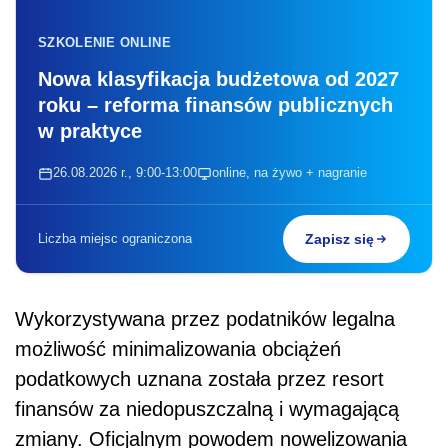
SZKOLENIE ONLINE
Nowa klasyfikacja budżetowa od 2027
roku – reforma finansów publicznych
w praktyce
26.08.2026 r., 9:00-13:00
online, na żywo + nagranie
Liczba miejsc ograniczona
Zapisz się
Wykorzystywana przez podatników legalna
możliwość minimalizowania obciążeń
podatkowych uznana została przez resort
finansów za niedopuszczalną i wymagającą
zmiany. Oficjalnym powodem nowelizowania