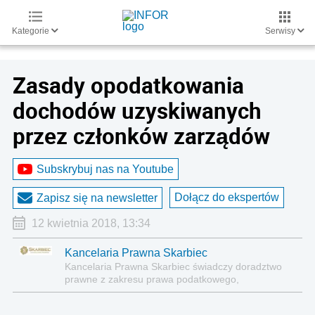
Kategorie
Serwisy
Zasady opodatkowania
dochodów uzyskiwanych
przez członków zarządów
Subskrybuj nas na Youtube
Dołącz do ekspertów
Zapisz się na newsletter
12 kwietnia 2018, 13:34
Kancelaria Prawna Skarbiec
Kancelaria Prawna Skarbiec świadczy doradztwo
prawne z zakresu prawa podatkowego,
gospodarczego, cywilnego i karnego.