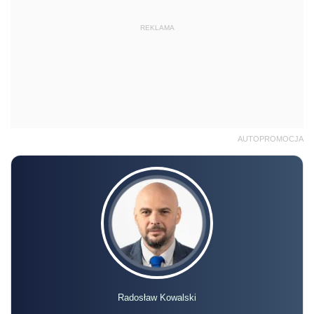
REKLAMA
AUTOPROMOCJA
Radosław Kowalski