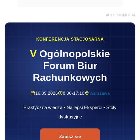
AUTOPROMOCJA
KONFERENCJA STACJONARNA
V
Ogólnopolskie
Forum Biur
Rachunkowych
16.09.2026
8:30-17:10
Warszawa
Praktyczna wiedza • Najlepsi Eksperci • Stoły
dyskusyjne
Zapisz się