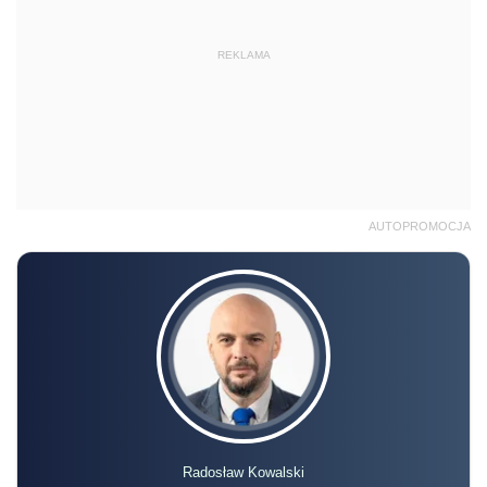
REKLAMA
AUTOPROMOCJA
Radosław Kowalski