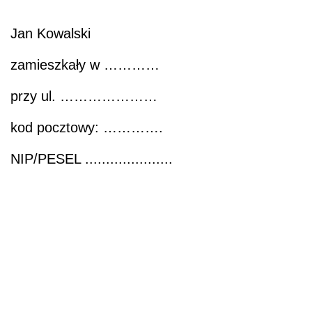
Jan Kowalski
zamieszkały w …………
przy ul. …………………
kod pocztowy: ………….
NIP/PESEL .....................