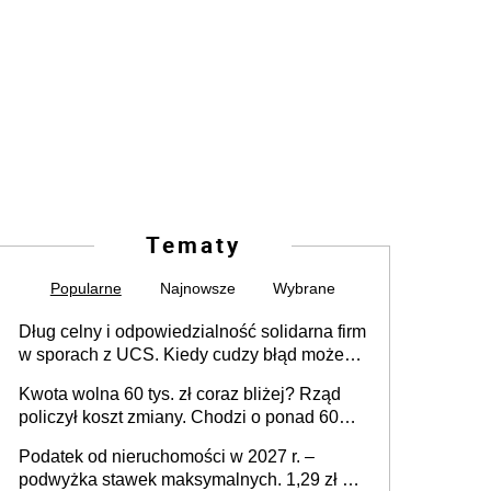
Tematy
Popularne
Najnowsze
Wybrane
Dług celny i odpowiedzialność solidarna firm
w sporach z UCS. Kiedy cudzy błąd może
stać się Twoim problemem
Kwota wolna 60 tys. zł coraz bliżej? Rząd
policzył koszt zmiany. Chodzi o ponad 60
mld zł
Podatek od nieruchomości w 2027 r. –
podwyżka stawek maksymalnych. 1,29 zł za