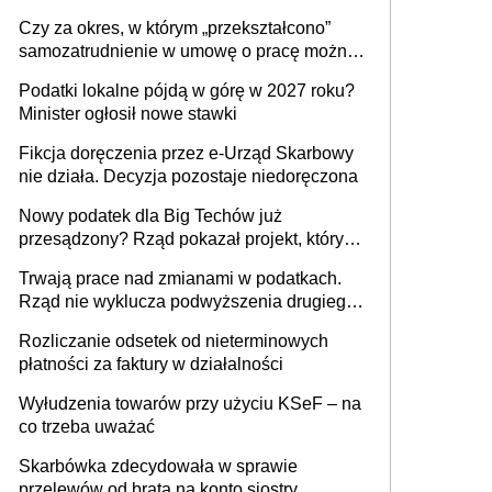
1 m2 mieszkania, 36,49 zł za 1 m2
Czy za okres, w którym „przekształcono”
budynków i lokali związanych z
samozatrudnienie w umowę o pracę można
prowadzeniem działalności gospodarczej
wystawić faktury korygujące? Rozwiązanie
Podatki lokalne pójdą w górę w 2027 roku?
umowy cywilnoprawnej jedynym
Minister ogłosił nowe stawki
racjonalnym wyjściem
Fikcja doręczenia przez e-Urząd Skarbowy
nie działa. Decyzja pozostaje niedoręczona
Nowy podatek dla Big Techów już
przesądzony? Rząd pokazał projekt, który
może zmienić zasady gry w Polsce
Trwają prace nad zmianami w podatkach.
Rząd nie wyklucza podwyższenia drugiego
progu PIT
Rozliczanie odsetek od nieterminowych
płatności za faktury w działalności
Wyłudzenia towarów przy użyciu KSeF – na
co trzeba uważać
Skarbówka zdecydowała w sprawie
przelewów od brata na konto siostry.