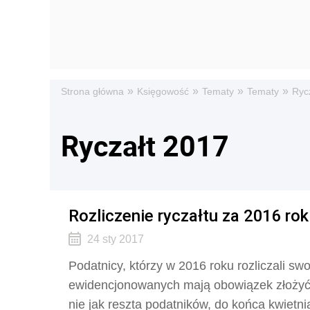
»
»
»
»
Strona główna
Księgowość
Tematy
Tematy
Ryc
Ryczałt 2017
Rozliczenie ryczałtu za 2016 ro
24 sty 2017
Podatnicy, którzy w 2016 roku rozliczali s
ewidencjonowanych mają obowiązek złożyć 
nie jak reszta podatników, do końca kwietni