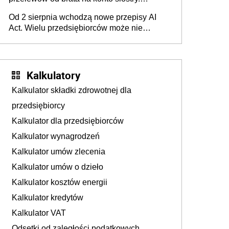
Pieniądze z emerytury mamy wyglądały jak
Od 2 sierpnia wchodzą nowe przepisy AI
darowizna, ale podatku jednak nie będzie
Act. Wielu przedsiębiorców może nie
wiedzieć, że dotyczą także ich
Kalkulatory
Kalkulator składki zdrowotnej dla
przedsiębiorcy
Kalkulator dla przedsiębiorców
Kalkulator wynagrodzeń
Kalkulator umów zlecenia
Kalkulator umów o dzieło
Kalkulator kosztów energii
Kalkulator kredytów
Kalkulator VAT
Odsetki od zaległości podatkowych