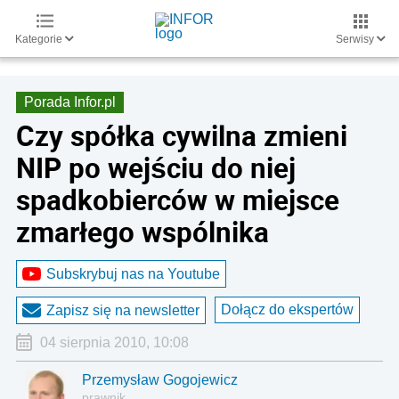
Kategorie
Serwisy
Porada Infor.pl
Czy spółka cywilna zmieni
NIP po wejściu do niej
spadkobierców w miejsce
zmarłego wspólnika
Subskrybuj nas na Youtube
Dołącz do ekspertów
Zapisz się na newsletter
04 sierpnia 2010, 10:08
Przemysław Gogojewicz
prawnik