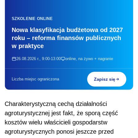
SZKOLENIE ONLINE
Nowa klasyfikacja budżetowa od 2027
roku – reforma finansów publicznych
w praktyce
26.08.2026 r., 9:00-13:00
online, na żywo + nagranie
Liczba miejsc ograniczona
Zapisz się
Charakterystyczną cechą działalności
agroturystycznej jest fakt, że sporą część
kosztów wielu właścicieli gospodarstw
agroturystycznych ponosi jeszcze przed