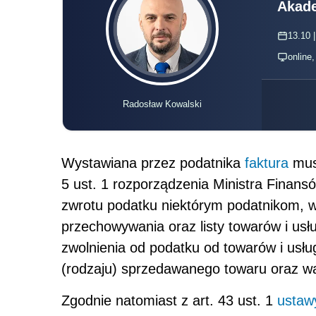
Akade
13.10 |
online
Radosław Kowalski
Wystawiana przez podatnika
faktura
musi
5 ust. 1 rozporządzenia Ministra Finansó
zwrotu podatku niektórym podatnikom, w
przechowywania oraz listy towarów i usł
zwolnienia od podatku od towarów i usłu
(rodzaju) sprzedawanego towaru oraz wa
Zgodnie natomiast z art. 43 ust. 1
ustaw