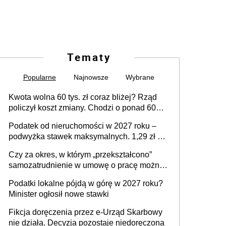
Tematy
Popularne
Najnowsze
Wybrane
Kwota wolna 60 tys. zł coraz bliżej? Rząd
policzył koszt zmiany. Chodzi o ponad 60
mld zł
Podatek od nieruchomości w 2027 roku –
podwyżka stawek maksymalnych. 1,29 zł za
1 m2 mieszkania, 36,49 zł za 1 m2
Czy za okres, w którym „przekształcono”
budynków i lokali związanych z
samozatrudnienie w umowę o pracę można
prowadzeniem działalności gospodarczej
wystawić faktury korygujące? Rozwiązanie
Podatki lokalne pójdą w górę w 2027 roku?
umowy cywilnoprawnej jedynym
Minister ogłosił nowe stawki
racjonalnym wyjściem
Fikcja doręczenia przez e-Urząd Skarbowy
nie działa. Decyzja pozostaje niedoręczona