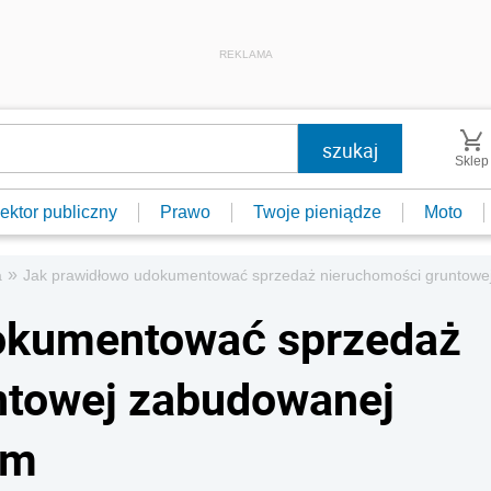
REKLAMA
Sklep
ektor publiczny
Prawo
Twoje pieniądze
Moto
»
a
Jak prawidłowo udokumentować sprzedaż nieruchomości gruntow
okumentować sprzedaż
ntowej zabudowanej
ym