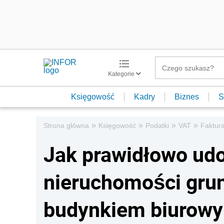
Kategorie
Księgowość
Kadry
Biznes
S
»
»
»
»
Strona główna
Księgowość
Podatki
VAT
Faktur
Jak prawidłowo ud
nieruchomości gru
budynkiem biurow