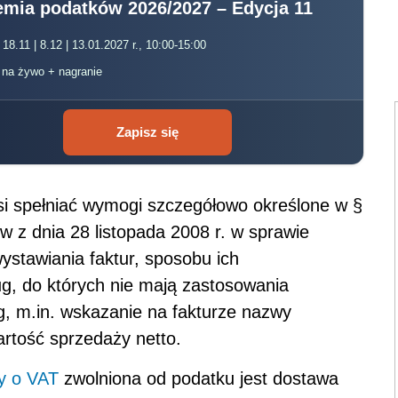
mia podatków 2026/2027 – Edycja 11
 18.11 | 8.12 | 13.01.2027 r., 10:00-15:00
, na żywo + nagranie
Zapisz się
 spełniać wymogi szczegółowo określone w §
w z dnia 28 listopada 2008 r. w sprawie
ystawiania faktur, sposobu ich
ug, do których nie mają zastosowania
g, m.in. wskazanie na fakturze nazwy
rtość sprzedaży netto.
y o VAT
zwolniona od podatku jest dostawa