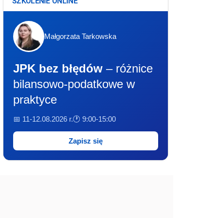
SZKOLENIE ONLINE
Małgorzata Tarkowska
JPK bez błędów
– różnice
bilansowo-podatkowe w
praktyce
📅 11-12.08.2026 r.
🕐 9:00-15:00
Zapisz się