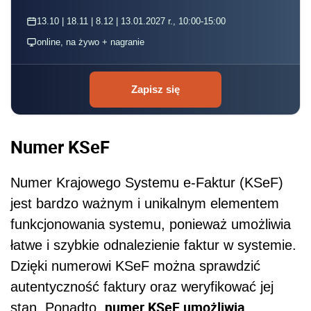
13.10 | 18.11 | 8.12 | 13.01.2027 r., 10:00-15:00
online, na żywo + nagranie
Zapisz się
Numer KSeF
Numer Krajowego Systemu e-Faktur (KSeF)
jest bardzo ważnym i unikalnym elementem
funkcjonowania systemu, ponieważ umożliwia
łatwe i szybkie odnalezienie faktur w systemie.
Dzięki numerowi KSeF można sprawdzić
autentyczność faktury oraz weryfikować jej
numer KSeF umożliwia
stan. Ponadto,