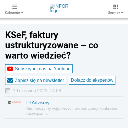
Kategorie
Serwisy
KSeF, faktury
ustrukturyzowane – co
warto wiedzieć?
Subskrybuj nas na Youtube
Dołącz do ekspertów
Zapisz się na newsletter
19 czerwca 2023, 14:08
ID Advisory
Nie mnożymy wątpliwości, proponujemy konkretne
rozwiązania