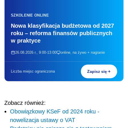
SZKOLENIE ONLINE
Nowa klasyfikacja budżetowa od 2027
roku – reforma finansów publicznych
w praktyce
26.08.2026 r., 9:00-13:00
online, na żywo + nagranie
Liczba miejsc ograniczona
Zapisz się
Zobacz również:
Obowiązkowy KSeF od 2024 roku -
nowelizacja ustawy o VAT