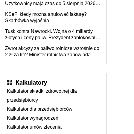
Użytkownicy mają czas do 5 sierpnia 2026
roku
KSeF: kiedy można anulować fakturę?
Skarbówka wyjaśnia
Tusk kontra Nawrocki. Wojna o 4 miliardy
złotych i ceny paliw. Prezydent zablokował
ustawę, premier mówi o „ciosie
Zwrot akcyzy za paliwo rolnicze wzrośnie do
wymierzonym we wszystkich polskich
2 zł za litr? Minister rolnictwa zapowiada
kierowców”
ważne zmiany dla rolników
Kalkulatory
Kalkulator składki zdrowotnej dla
przedsiębiorcy
Kalkulator dla przedsiębiorców
Kalkulator wynagrodzeń
Kalkulator umów zlecenia