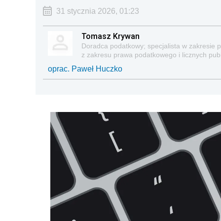
31 stycznia 2026, 01:23
Tomasz Krywan
Doradca podatkowy; specjalista w zakresie 
z zakresu prawa podatkowego i licznych publi
oprac. Paweł Huczko