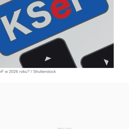
eF w 2026 roku?
/
Shutterstock