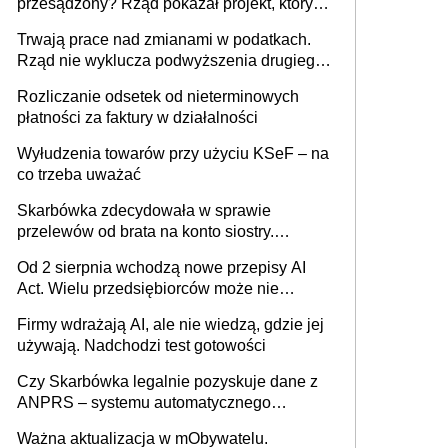
przesądzony? Rząd pokazał projekt, który
może zmienić zasady gry w Polsce
Trwają prace nad zmianami w podatkach.
Rząd nie wyklucza podwyższenia drugiego
progu PIT
Rozliczanie odsetek od nieterminowych
płatności za faktury w działalności
Wyłudzenia towarów przy użyciu KSeF – na
co trzeba uważać
Skarbówka zdecydowała w sprawie
przelewów od brata na konto siostry.
Pieniądze z emerytury mamy wyglądały jak
Od 2 sierpnia wchodzą nowe przepisy AI
darowizna, ale podatku jednak nie będzie
Act. Wielu przedsiębiorców może nie
wiedzieć, że dotyczą także ich
Firmy wdrażają AI, ale nie wiedzą, gdzie jej
używają. Nadchodzi test gotowości
Czy Skarbówka legalnie pozyskuje dane z
ANPRS – systemu automatycznego
rozpoznawania tablic rejestracyjnych
Ważna aktualizacja w mObywatelu.
pojazdów z kamer drogowych?