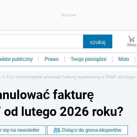
REKLAMA
Sklep
ektor publiczny
Prawo
Twoje pieniądze
Moto
»
a
Czy można będzie anulować fakturę wystawioną w KSeF od lutego
anulować fakturę
 od lutego 2026 roku?
 się na newsletter
Dołącz do grona ekspertów