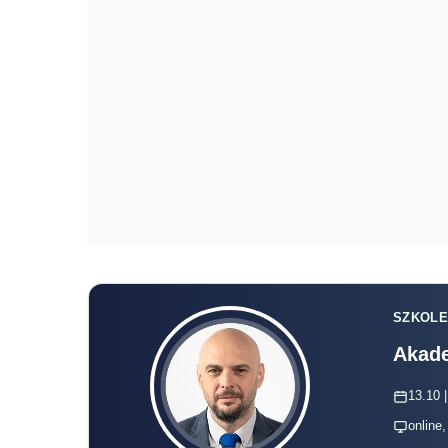
SZKOLE
Akade
13.10 |
online