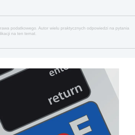
prawa podatkowego. Autor wielu praktycznych odpowiedzi na pytania
kacji na ten temat.