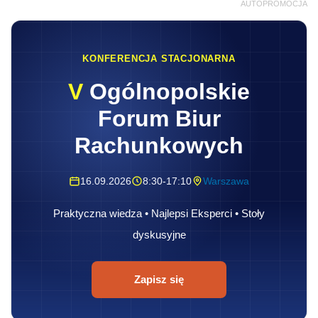
AUTOPROMOCJA
KONFERENCJA STACJONARNA
V
Ogólnopolskie
Forum Biur
Rachunkowych
16.09.2026
8:30-17:10
Warszawa
Praktyczna wiedza • Najlepsi Eksperci • Stoły
dyskusyjne
Zapisz się