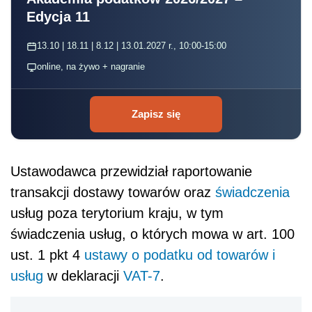
Edycja 11
13.10 | 18.11 | 8.12 | 13.01.2027 r., 10:00-15:00
online, na żywo + nagranie
Zapisz się
Ustawodawca przewidział raportowanie
transakcji dostawy towarów oraz
świadczenia
usług poza terytorium kraju, w tym
świadczenia usług, o których mowa w art. 100
ust. 1 pkt 4
ustawy o podatku od towarów i
usług
w deklaracji
VAT-7
.