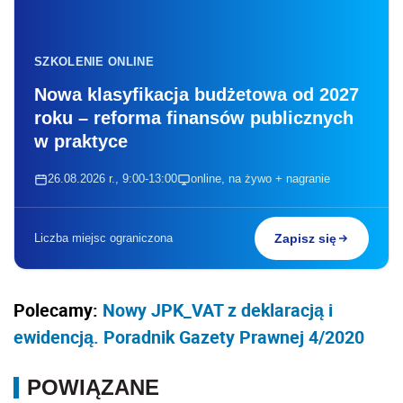
SZKOLENIE ONLINE
Nowa klasyfikacja budżetowa od 2027
roku – reforma finansów publicznych
w praktyce
26.08.2026 r., 9:00-13:00
online, na żywo + nagranie
Liczba miejsc ograniczona
Zapisz się
Polecamy:
Nowy JPK_VAT z deklaracją i
ewidencją. Poradnik Gazety Prawnej 4/2020
POWIĄZANE