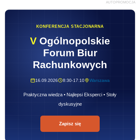
AUTOPROMOCJA
KONFERENCJA STACJONARNA
V
Ogólnopolskie
Forum Biur
Rachunkowych
16.09.2026
8:30-17:10
Warszawa
Praktyczna wiedza • Najlepsi Eksperci • Stoły
dyskusyjne
Zapisz się