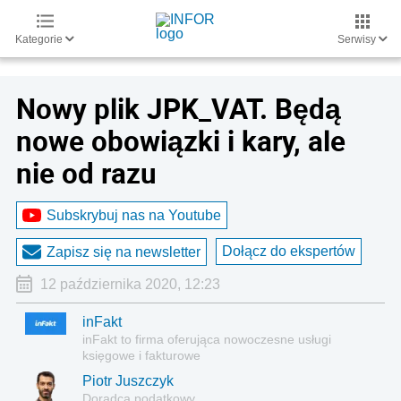
Kategorie
Serwisy
Nowy plik JPK_VAT. Będą
nowe obowiązki i kary, ale
nie od razu
Subskrybuj nas na Youtube
Dołącz do ekspertów
Zapisz się na newsletter
12 października 2020, 12:23
inFakt
inFakt to firma oferująca nowoczesne usługi
księgowe i fakturowe
Piotr Juszczyk
Doradca podatkowy