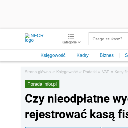
Kategorie
Księgowość
Kadry
Biznes
S
»
»
»
»
Strona główna
Księgowość
Podatki
VAT
Kasy fi
Porada Infor.pl
Czy nieodpłatne wy
rejestrować kasą fi