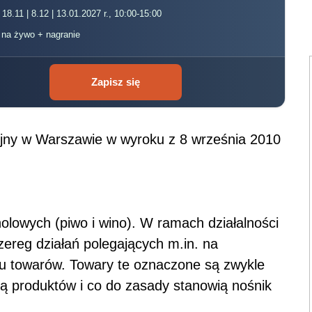
 18.11 | 8.12 | 13.01.2027 r., 10:00-15:00
, na żywo + nagranie
Zapisz się
yjny w Warszawie w wyroku z 8 września 2010
olowych (piwo i wino). W ramach działalności
ereg działań polegających m.in. na
u towarów. Towary te oznaczone są zwykle
ą produktów i co do zasady stanowią nośnik