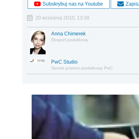
Subskrybuj nas na Youtube
Zapisz
20 września 2010, 13:38
Anna Chimerek
Ekspert podatkowy
PwC Studio
Serwis prawno-podatkowy PwC