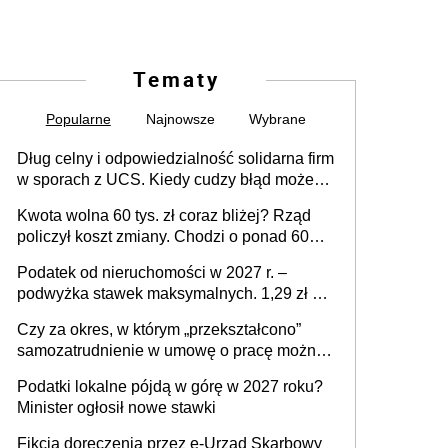
Tematy
Popularne
Najnowsze
Wybrane
Dług celny i odpowiedzialność solidarna firm
w sporach z UCS. Kiedy cudzy błąd może
stać się Twoim problemem
Kwota wolna 60 tys. zł coraz bliżej? Rząd
policzył koszt zmiany. Chodzi o ponad 60
mld zł
Podatek od nieruchomości w 2027 r. –
podwyżka stawek maksymalnych. 1,29 zł za
1 m2 mieszkania, 36,49 zł za 1 m2
Czy za okres, w którym „przekształcono”
budynków i lokali związanych z
samozatrudnienie w umowę o pracę można
prowadzeniem działalności gospodarczej
wystawić faktury korygujące? Rozwiązanie
Podatki lokalne pójdą w górę w 2027 roku?
umowy cywilnoprawnej jedynym
Minister ogłosił nowe stawki
racjonalnym wyjściem
Fikcja doręczenia przez e-Urząd Skarbowy