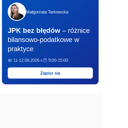
Małgorzata Tarkowska
JPK bez błędów
– różnice
bilansowo-podatkowe w
praktyce
📅 11-12.08.2026 r.
🕐 9:00-15:00
Zapisz się