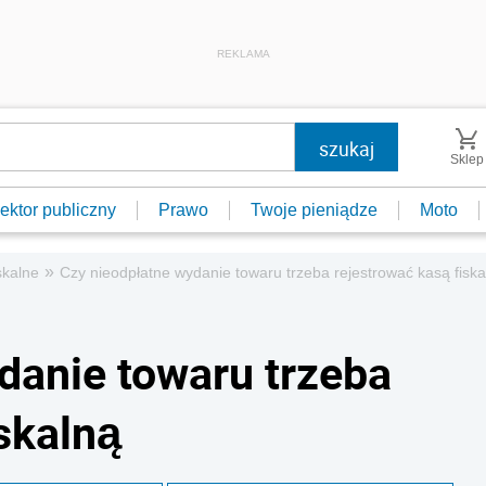
REKLAMA
Sklep
ektor publiczny
Prawo
Twoje pieniądze
Moto
»
skalne
Czy nieodpłatne wydanie towaru trzeba rejestrować kasą fiska
danie towaru trzeba
skalną