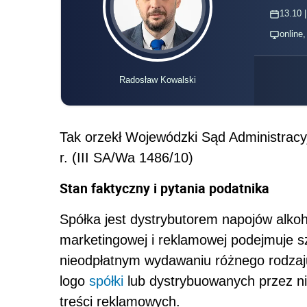
13.10 |
online
Radosław Kowalski
Tak orzekł Wojewódzki Sąd Administrac
r. (III SA/Wa 1486/10)
Stan faktyczny i pytania podatnika
Spółka jest dystrybutorem napojów alkoh
marketingowej i reklamowej podejmuje sz
nieodpłatnym wydawaniu różnego rodzaj
logo
spółki
lub dystrybuowanych przez ni
treści reklamowych.