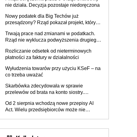
nie działa. Decyzja pozostaje niedoręczona
Nowy podatek dla Big Techów już
przesądzony? Rząd pokazał projekt, który
może zmienić zasady gry w Polsce
Trwają prace nad zmianami w podatkach.
Rząd nie wyklucza podwyższenia drugiego
progu PIT
Rozliczanie odsetek od nieterminowych
płatności za faktury w działalności
Wyłudzenia towarów przy użyciu KSeF – na
co trzeba uważać
Skarbówka zdecydowała w sprawie
przelewów od brata na konto siostry.
Pieniądze z emerytury mamy wyglądały jak
Od 2 sierpnia wchodzą nowe przepisy AI
darowizna, ale podatku jednak nie będzie
Act. Wielu przedsiębiorców może nie
wiedzieć, że dotyczą także ich