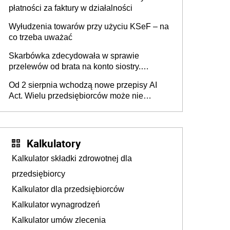
płatności za faktury w działalności
Wyłudzenia towarów przy użyciu KSeF – na
co trzeba uważać
Skarbówka zdecydowała w sprawie
przelewów od brata na konto siostry.
Pieniądze z emerytury mamy wyglądały jak
Od 2 sierpnia wchodzą nowe przepisy AI
darowizna, ale podatku jednak nie będzie
Act. Wielu przedsiębiorców może nie
wiedzieć, że dotyczą także ich
Kalkulatory
Kalkulator składki zdrowotnej dla
przedsiębiorcy
Kalkulator dla przedsiębiorców
Kalkulator wynagrodzeń
Kalkulator umów zlecenia