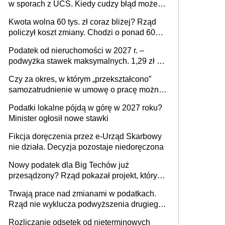
w sporach z UCS. Kiedy cudzy błąd może
stać się Twoim problemem
Kwota wolna 60 tys. zł coraz bliżej? Rząd
policzył koszt zmiany. Chodzi o ponad 60
mld zł
Podatek od nieruchomości w 2027 r. –
podwyżka stawek maksymalnych. 1,29 zł za
1 m2 mieszkania, 36,49 zł za 1 m2
Czy za okres, w którym „przekształcono”
budynków i lokali związanych z
samozatrudnienie w umowę o pracę można
prowadzeniem działalności gospodarczej
wystawić faktury korygujące? Rozwiązanie
Podatki lokalne pójdą w górę w 2027 roku?
umowy cywilnoprawnej jedynym
Minister ogłosił nowe stawki
racjonalnym wyjściem
Fikcja doręczenia przez e-Urząd Skarbowy
nie działa. Decyzja pozostaje niedoręczona
Nowy podatek dla Big Techów już
przesądzony? Rząd pokazał projekt, który
może zmienić zasady gry w Polsce
Trwają prace nad zmianami w podatkach.
Rząd nie wyklucza podwyższenia drugiego
progu PIT
Rozliczanie odsetek od nieterminowych