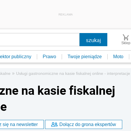
REKLAMA
Sklep
ektor publiczny
Prawo
Twoje pieniądze
Moto
»
skalne
Usługi gastronomiczne na kasie fiskalnej online - interpretacje
ne na kasie fiskalnej
je
 się na newsletter
Dołącz do grona ekspertów