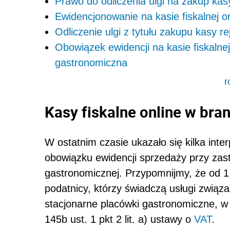
Prawo do odliczenia ulgi na zakup kasy
Ewidencjonowanie na kasie fiskalnej on
Odliczenie ulgi z tytułu zakupu kasy re
Obowiązek ewidencji na kasie fiskalnej
gastronomiczna
r
Kasy fiskalne online w bra
W ostatnim czasie ukazało się kilka inte
obowiązku
ewidencji sprzedaży przy zas
gastronomicznej. Przypomnijmy, że od 1
podatnicy, którzy
świadczą usługi
związa
stacjonarne placówki gastronomiczne, w
145b ust. 1 pkt 2 lit. a) ustawy o
VAT
.