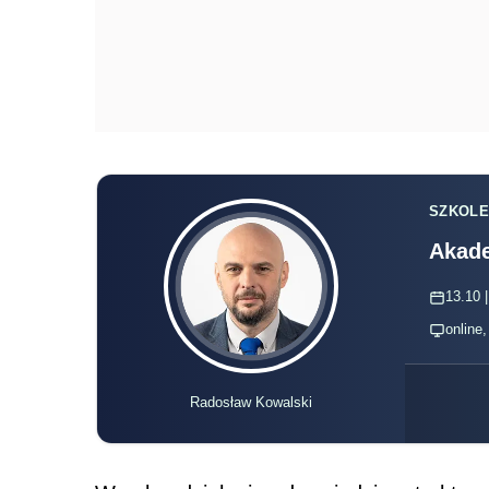
SZKOLE
Akade
13.10 |
online
Radosław Kowalski