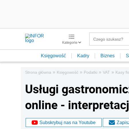
Kategorie
Księgowość
Kadry
Biznes
S
»
»
»
»
Strona główna
Księgowość
Podatki
VAT
Kasy fi
Usługi gastronomicz
online - interpretac
Subskrybuj nas na Youtube
Zapisz