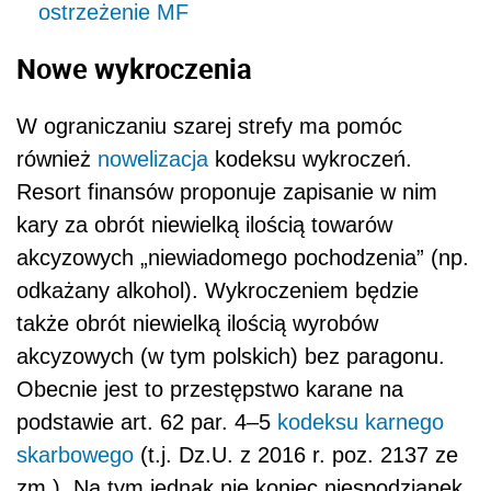
ostrzeżenie MF
Nowe wykroczenia
W ograniczaniu szarej strefy ma pomóc
również
nowelizacja
kodeksu wykroczeń.
Resort finansów proponuje zapisanie w nim
kary za obrót niewielką ilością towarów
akcyzowych „niewiadomego pochodzenia” (np.
odkażany alkohol). Wykroczeniem będzie
także obrót niewielką ilością wyrobów
akcyzowych (w tym polskich) bez paragonu.
Obecnie jest to przestępstwo karane na
podstawie art. 62 par. 4–5
kodeksu karnego
skarbowego
(t.j. Dz.U. z 2016 r. poz. 2137 ze
zm.). Na tym jednak nie koniec niespodzianek.