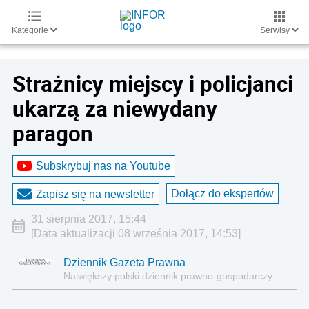
Kategorie
Serwisy
Strażnicy miejscy i policjanci
ukarzą za niewydany
paragon
Subskrybuj nas na Youtube
Dołącz do ekspertów
Zapisz się na newsletter
31 sierpnia 2017, 15:44
[Data aktualizacji 08 września 2017, 14:53]
Dziennik Gazeta Prawna
Największy polski dziennik prawno-gospodarczy