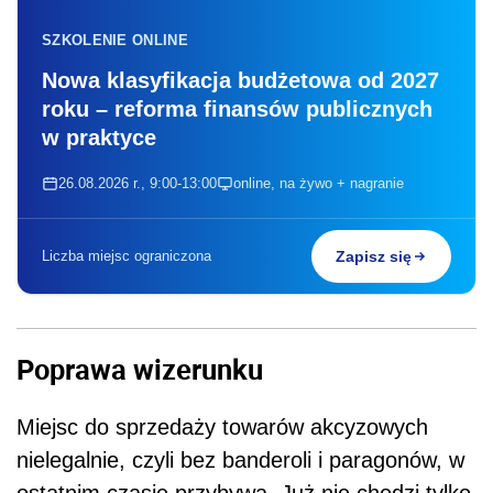
SZKOLENIE ONLINE
Nowa klasyfikacja budżetowa od 2027
roku – reforma finansów publicznych
w praktyce
26.08.2026 r., 9:00-13:00
online, na żywo + nagranie
Liczba miejsc ograniczona
Zapisz się
Poprawa wizerunku
Miejsc do sprzedaży towarów akcyzowych
nielegalnie, czyli bez banderoli i paragonów, w
ostatnim czasie przybywa. Już nie chodzi tylko