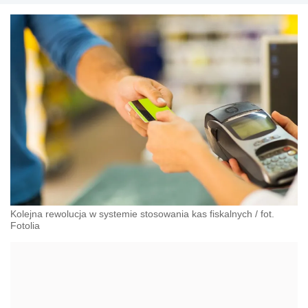
podatkowych, księgowych, finansistów oraz
doradców biznesowych. Russell Bedford doradza
klientom w ponad 90 krajach na całym świecie.
Grupa posiada ponad 290 biur i zatrudnia ok. 7.000
profesjonalnych doradców.
Kolejna rewolucja w systemie stosowania kas fiskalnych
/
fot.
Fotolia