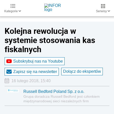
Kategorie
Serwisy
Kolejna rewolucja w
systemie stosowania kas
fiskalnych
Subskrybuj nas na Youtube
Dołącz do ekspertów
Zapisz się na newsletter
16 lutego 2018, 15:40
Russell Bedford Poland Sp. z o.o.
Grupa doradcza Russell Bedford jest członkiem
międzynarodowej sieci niezależnych firm
doradczych Russell Bedford International,
zrzeszających prawników, audytorów, doradców