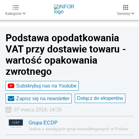
Kategorie
Serwisy
Podstawa opodatkowania
VAT przy dostawie towaru -
wartość opakowania
zwrotnego
Subskrybuj nas na Youtube
Dołącz do ekspertów
Zapisz się na newsletter
07 marca 2018, 14:35
Grupa ECDP
Jedna z wiodących grup konsultingowych w Polsce