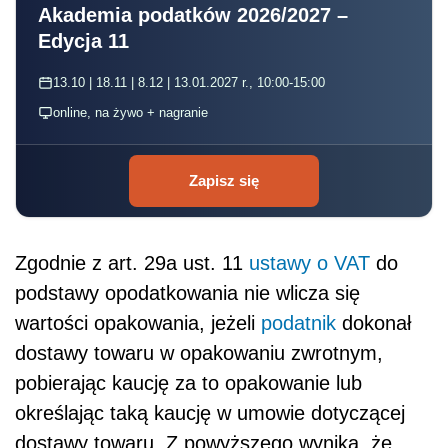
Akademia podatków 2026/2027 –
Edycja 11
13.10 | 18.11 | 8.12 | 13.01.2027 r., 10:00-15:00
online, na żywo + nagranie
Zapisz się
Zgodnie z art. 29a ust. 11
ustawy o VAT
do
podstawy opodatkowania nie wlicza się
wartości opakowania, jeżeli
podatnik
dokonał
dostawy towaru w opakowaniu zwrotnym,
pobierając kaucję za to opakowanie lub
określając taką kaucję w umowie dotyczącej
dostawy towaru. Z powyższego wynika, że