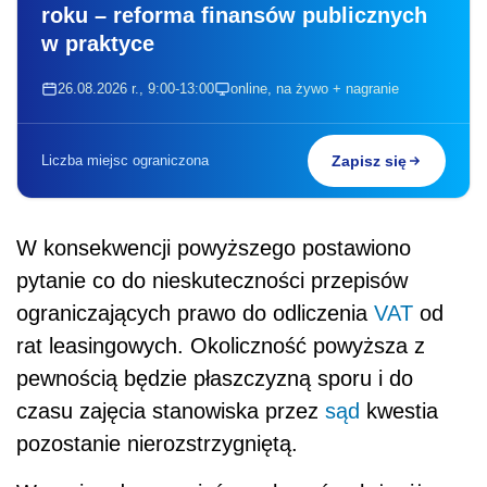
roku – reforma finansów publicznych
w praktyce
26.08.2026 r., 9:00-13:00
online, na żywo + nagranie
Liczba miejsc ograniczona
Zapisz się
W konsekwencji powyższego postawiono
pytanie co do nieskuteczności przepisów
ograniczających prawo do odliczenia
VAT
od
rat leasingowych. Okoliczność powyższa z
pewnością będzie płaszczyzną sporu i do
czasu zajęcia stanowiska przez
sąd
kwestia
pozostanie nierozstrzygniętą.