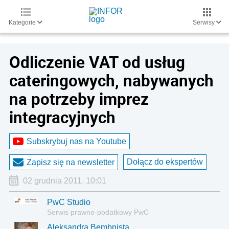
Kategorie
Serwisy
Odliczenie VAT od usług
cateringowych, nabywanych
na potrzeby imprez
integracyjnych
Subskrybuj nas na Youtube
Dołącz do ekspertów
Zapisz się na newsletter
02 grudnia 2011, 10:01
PwC Studio
Serwis prawno-podatkowy PwC
Aleksandra Bembnista