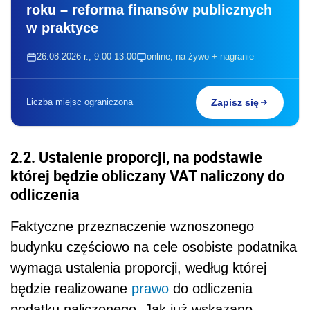
roku – reforma finansów publicznych
w praktyce
26.08.2026 r., 9:00-13:00
online, na żywo + nagranie
Liczba miejsc ograniczona
Zapisz się
2.2. Ustalenie proporcji, na podstawie
której będzie obliczany VAT naliczony do
odliczenia
Faktyczne przeznaczenie wznoszonego
budynku częściowo na cele osobiste podatnika
wymaga ustalenia proporcji, według której
będzie realizowane
prawo
do odliczenia
podatku naliczonego. Jak już wskazano,