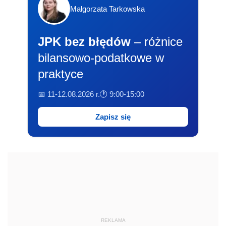
Małgorzata Tarkowska
JPK bez błędów
– różnice
bilansowo-podatkowe w
praktyce
📅 11-12.08.2026 r.
🕐 9:00-15:00
Zapisz się
REKLAMA