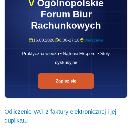
V
Ogólnopolskie
Forum Biur
Rachunkowych
16.09.2026
8:30-17:10
Warszawa
Praktyczna wiedza • Najlepsi Eksperci • Stoły
dyskusyjne
Zapisz się
Odliczenie VAT z faktury elektronicznej i jej
duplikatu