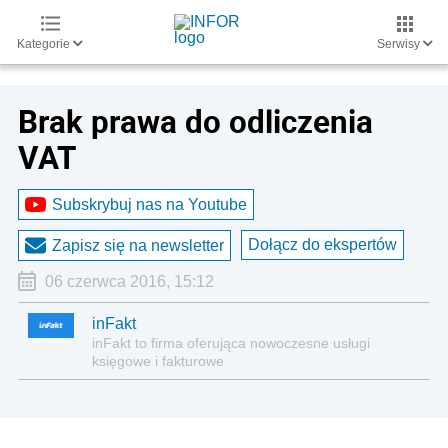
Kategorie
Serwisy
Brak prawa do odliczenia
VAT
Subskrybuj nas na Youtube
Dołącz do ekspertów
Zapisz się na newsletter
06 czerwca 2016, 15:12
inFakt
inFakt to firma oferująca nowoczesne usługi
księgowe i fakturowe