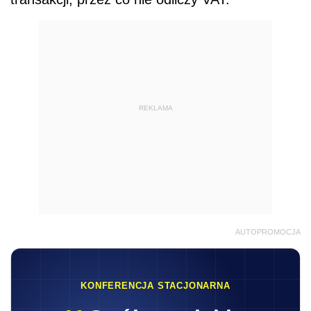
REKLAMA
AUTOPROMOCJA
KONFERENCJA STACJONARNA