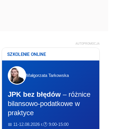
AUTOPROMOCJA
SZKOLENIE ONLINE
Małgorzata Tarkowska
JPK bez błędów
– różnice
bilansowo-podatkowe w
praktyce
📅 11-12.08.2026 r.
🕐 9:00-15:00