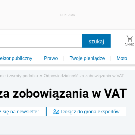
REKLAMA
Sklep
ektor publiczny
Prawo
Twoje pieniądze
Moto
»
nie i zwroty podatku
Odpowiedzialność za zobowiązania w VAT
za zobowiązania w VAT
 się na newsletter
Dołącz do grona ekspertów