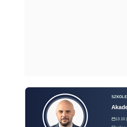
SZKOLE
Akade
13.10 |