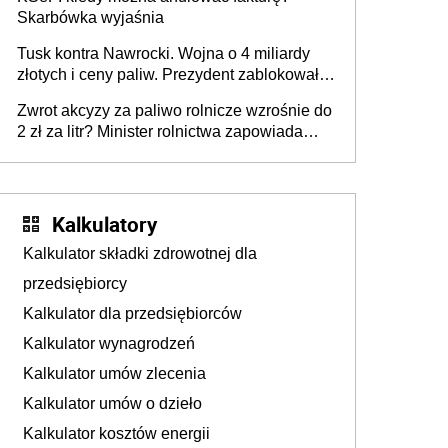
Skarbówka wyjaśnia
Tusk kontra Nawrocki. Wojna o 4 miliardy
złotych i ceny paliw. Prezydent zablokował
ustawę, premier mówi o „ciosie
Zwrot akcyzy za paliwo rolnicze wzrośnie do
wymierzonym we wszystkich polskich
2 zł za litr? Minister rolnictwa zapowiada
kierowców”
ważne zmiany dla rolników
Kalkulatory
Kalkulator składki zdrowotnej dla
przedsiębiorcy
Kalkulator dla przedsiębiorców
Kalkulator wynagrodzeń
Kalkulator umów zlecenia
Kalkulator umów o dzieło
Kalkulator kosztów energii