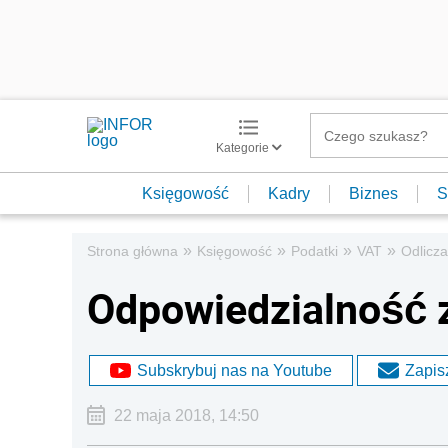
Kategorie
Księgowość
Kadry
Biznes
S
»
»
»
»
Strona główna
Księgowość
Podatki
VAT
Odlicza
Odpowiedzialność 
Subskrybuj nas na Youtube
Zapisz
22 maja 2018, 14:50