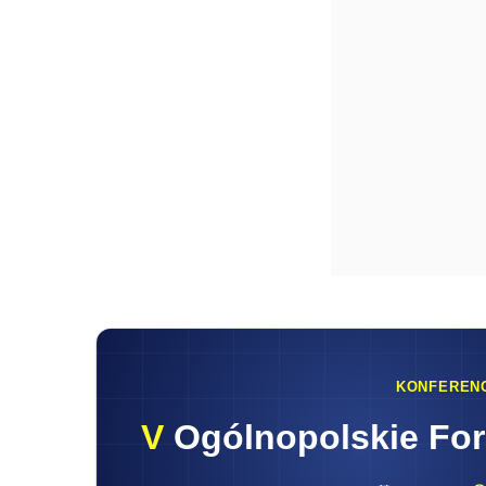
KONFEREN
V
Ogólnopolskie Fo