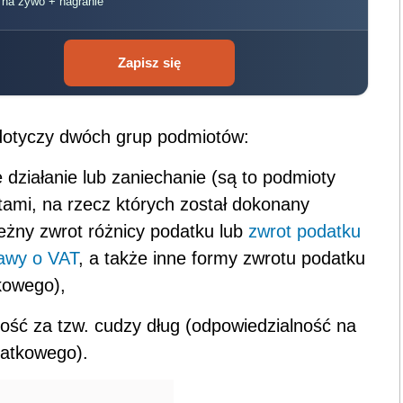
, na żywo + nagranie
Zapisz się
otyczy dwóch grup podmiotów:
działanie lub zaniechanie (są to podmioty
ami, na rzecz których został dokonany
leżny zwrot różnicy podatku lub
zwrot podatku
awy o VAT
, a także inne formy zwrotu podatku
kowego),
ść za tzw. cudzy dług (odpowiedzialność na
datkowego).