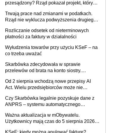
przesądzony? Rząd pokazał projekt, który
może zmienić zasady gry w Polsce
Trwają prace nad zmianami w podatkach.
Rząd nie wyklucza podwyższenia drugiego
progu PIT
Rozliczanie odsetek od nieterminowych
płatności za faktury w działalności
Wyłudzenia towarów przy użyciu KSeF – na
co trzeba uważać
Skarbówka zdecydowała w sprawie
przelewów od brata na konto siostry.
Pieniądze z emerytury mamy wyglądały jak
Od 2 sierpnia wchodzą nowe przepisy AI
darowizna, ale podatku jednak nie będzie
Act. Wielu przedsiębiorców może nie
wiedzieć, że dotyczą także ich
Czy Skarbówka legalnie pozyskuje dane z
ANPRS – systemu automatycznego
rozpoznawania tablic rejestracyjnych
Ważna aktualizacja w mObywatelu.
pojazdów z kamer drogowych?
Użytkownicy mają czas do 5 sierpnia 2026
roku
KSeF: kiedy można anulować fakturę?