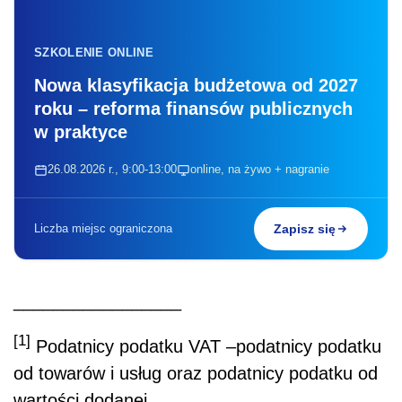
SZKOLENIE ONLINE
Nowa klasyfikacja budżetowa od 2027
roku – reforma finansów publicznych
w praktyce
26.08.2026 r., 9:00-13:00
online, na żywo + nagranie
Liczba miejsc ograniczona
Zapisz się
_________________
[1]
Podatnicy podatku VAT –podatnicy podatku
od towarów i usług oraz podatnicy podatku od
wartości dodanej.