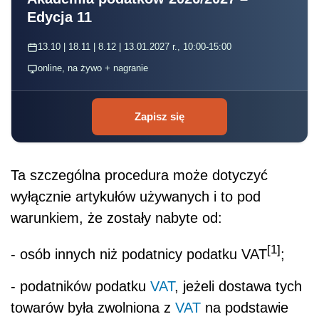
Edycja 11
13.10 | 18.11 | 8.12 | 13.01.2027 r., 10:00-15:00
online, na żywo + nagranie
Zapisz się
Ta szczególna procedura może dotyczyć
wyłącznie artykułów używanych i to pod
warunkiem, że zostały nabyte od:
[1]
- osób innych niż podatnicy podatku VAT
;
- podatników podatku
VAT
, jeżeli dostawa tych
towarów była zwolniona z
VAT
na podstawie