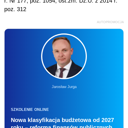
r. Nr 177, poz. 1054; ost.zm. Dz.U. z 2014 r.
poz. 312
AUTOPROMOCJA
Jarosław Jurga
SZKOLENIE ONLINE
Nowa klasyfikacja budżetowa od 2027
roku – reforma finansów publicznych