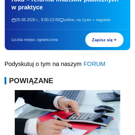
w praktyce
26.08.2026 r., 9:00-13:00
online, na żywo + nagranie
Liczba miejsc ograniczona
Zapisz się
Podyskutuj o tym na naszym
FORUM
POWIĄZANE