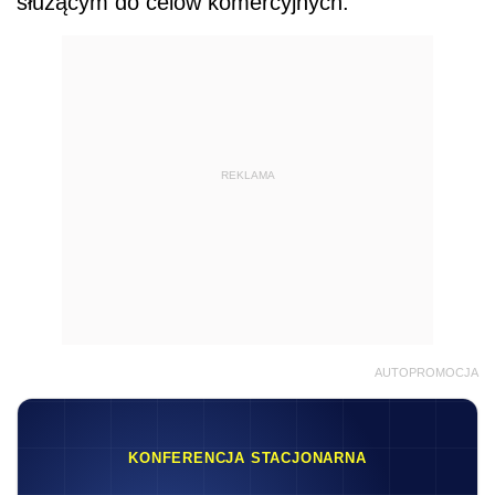
służącym do celów komercyjnych.
REKLAMA
AUTOPROMOCJA
KONFERENCJA STACJONARNA