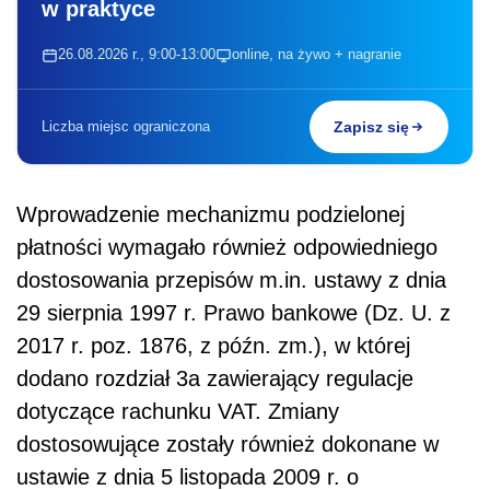
w praktyce
26.08.2026 r., 9:00-13:00
online, na żywo + nagranie
Liczba miejsc ograniczona
Zapisz się
Wprowadzenie mechanizmu podzielonej
płatności wymagało również odpowiedniego
dostosowania przepisów m.in. ustawy z dnia
29 sierpnia 1997 r. Prawo bankowe (Dz. U. z
2017 r. poz. 1876, z późn. zm.), w której
dodano rozdział 3a zawierający regulacje
dotyczące rachunku VAT. Zmiany
dostosowujące zostały również dokonane w
ustawie z dnia 5 listopada 2009 r. o