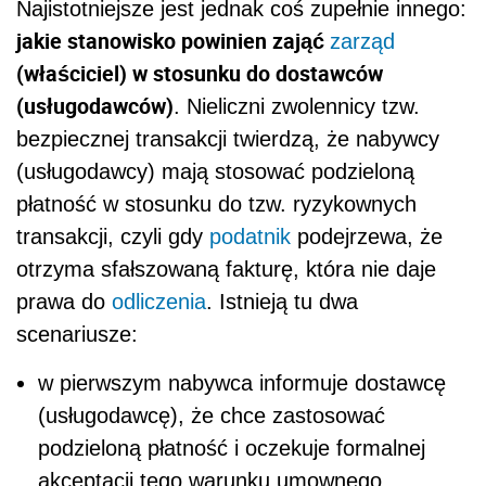
Najistotniejsze jest jednak coś zupełnie innego:
jakie stanowisko powinien zająć
zarząd
(właściciel) w stosunku do dostawców
(usługodawców)
. Nieliczni zwolennicy tzw.
bezpiecznej transakcji twierdzą, że nabywcy
(usługodawcy) mają stosować podzieloną
płatność w stosunku do tzw. ryzykownych
transakcji, czyli gdy
podatnik
podejrzewa, że
otrzyma sfałszowaną fakturę, która nie daje
prawa do
odliczenia
. Istnieją tu dwa
scenariusze:
w pierwszym nabywca informuje dostawcę
(usługodawcę), że chce zastosować
podzieloną płatność i oczekuje formalnej
akceptacji tego warunku umownego,