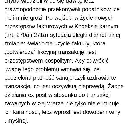
chyba wiedzieli w co się bawią, lecz
prawdopodobnie przekonywali podatników, że
nic im nie grozi. Po wejściu w życie nowych
przestępstw fakturowych w Kodeksie karnym
(art. 270a i 271a) sytuacja uległa diametralnej
zmianie: świadome użycie faktury, która
„potwierdza” fikcyjną transakcję, jest
przestępstwem pospolitym. Aby odwrócić
uwagę tego problemu wmawia się, że
podzielona płatność sanuje czyli uzdrawia te
transakcje, co jest oczywistą nieprawdą. Żadne
działania ex post w stosunku do transakcji
zawartych w złej wierze nie tylko nie eliminuje
ich karalności, lecz wprost jest dowodem winy
umyślnej.