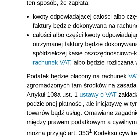
ten sposób, że
zapłata
:
kwoty odpowiadającej całości albo czę
faktury będzie dokonywana na rachu
całości albo części kwoty odpowiadają
otrzymanej faktury będzie dokonywa
spółdzielczej kasie oszczędnościowo-k
rachunek VAT
, albo będzie rozliczana
Podatek będzie płacony na rachunek
VA
zgromadzonych tam środków na zasada
Artykuł 108a ust. 1
ustawy o VAT
zakład
podzielonej płatności, ale inicjatywę w
towarów bądź usług. Omawiane zagadnieni
między prawem podatkowym a cywilnym.
1
można przyjąć art.
353
Kodeksu cywiln