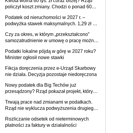
Kwota wolna 60 tys. zł coraz bliżej? Rząd
policzył koszt zmiany. Chodzi o ponad 60
mld zł
Podatek od nieruchomości w 2027 r. –
podwyżka stawek maksymalnych. 1,29 zł za
1 m2 mieszkania, 36,49 zł za 1 m2
Czy za okres, w którym „przekształcono”
budynków i lokali związanych z
samozatrudnienie w umowę o pracę można
prowadzeniem działalności gospodarczej
wystawić faktury korygujące? Rozwiązanie
Podatki lokalne pójdą w górę w 2027 roku?
umowy cywilnoprawnej jedynym
Minister ogłosił nowe stawki
racjonalnym wyjściem
Fikcja doręczenia przez e-Urząd Skarbowy
nie działa. Decyzja pozostaje niedoręczona
Nowy podatek dla Big Techów już
przesądzony? Rząd pokazał projekt, który
może zmienić zasady gry w Polsce
Trwają prace nad zmianami w podatkach.
Rząd nie wyklucza podwyższenia drugiego
progu PIT
Rozliczanie odsetek od nieterminowych
płatności za faktury w działalności