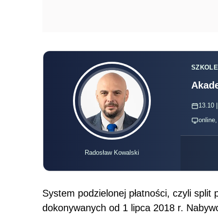
SZKOLE
Akade
13.10 |
online
Radosław Kowalski
System podzielonej płatności, czyli spli
dokonywanych od 1 lipca 2018 r. Nabywca