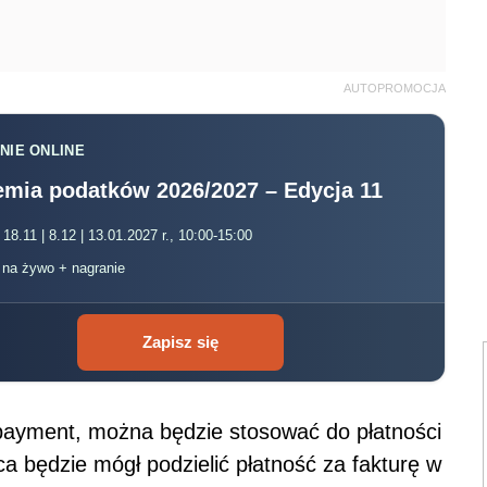
AUTOPROMOCJA
NIE ONLINE
mia podatków 2026/2027 – Edycja 11
 18.11 | 8.12 | 13.01.2027 r., 10:00-15:00
, na żywo + nagranie
Zapisz się
t payment, można będzie stosować do płatności
 będzie mógł podzielić płatność za fakturę w