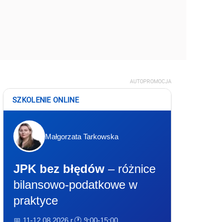
AUTOPROMOCJA
SZKOLENIE ONLINE
Małgorzata Tarkowska
JPK bez błędów
– różnice
bilansowo-podatkowe w
praktyce
📅 11-12.08.2026 r.
🕐 9:00-15:00