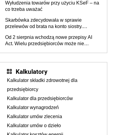
Wyłudzenia towarów przy użyciu KSeF – na
co trzeba uważać
Skarbówka zdecydowała w sprawie
przelewów od brata na konto siostry.
Pieniądze z emerytury mamy wyglądały jak
Od 2 sierpnia wchodzą nowe przepisy AI
darowizna, ale podatku jednak nie będzie
Act. Wielu przedsiębiorców może nie
wiedzieć, że dotyczą także ich
Kalkulatory
Kalkulator składki zdrowotnej dla
przedsiębiorcy
Kalkulator dla przedsiębiorców
Kalkulator wynagrodzeń
Kalkulator umów zlecenia
Kalkulator umów o dzieło
Kalkulator kosztów energii