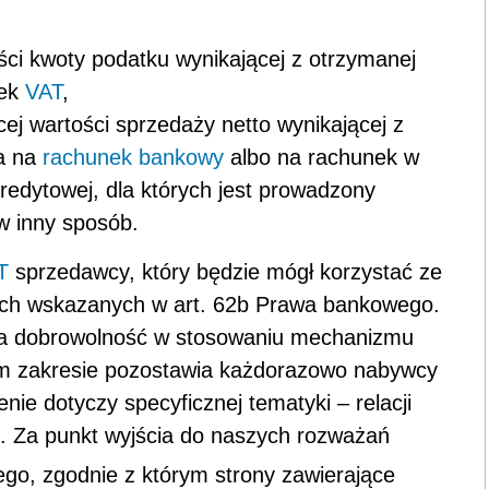
ści kwoty podatku wynikającej z otrzymanej
nek
VAT
,
cej wartości sprzedaży netto wynikającej z
na na
rachunek bankowy
albo na rachunek w
redytowej, dla których jest prowadzony
 w inny sposób.
T
sprzedawcy, który będzie mógł korzystać ze
ch wskazanych w art. 62b Prawa bankowego.
a dobrowolność w stosowaniu mechanizmu
 tym zakresie pozostawia każdorazowo nabywcy
e dotyczy specyficznej tematyki – relacji
 Za punkt wyjścia do naszych rozważań
ego, zgodnie z którym
strony zawierające