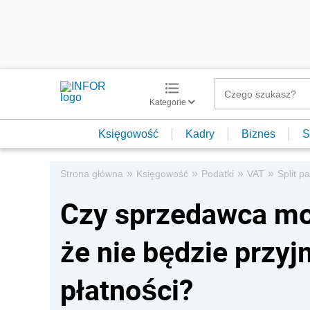
Kategorie
Księgowość
Kadry
Biznes
S
»
»
»
»
Strona główna
Księgowość
Podatki
VAT
Split p
Czy sprzedawca mo
że nie będzie przy
płatności?