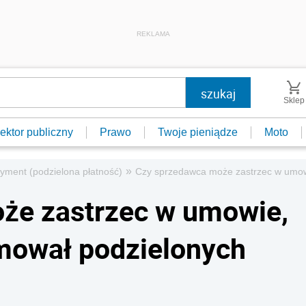
REKLAMA
Sklep
ektor publiczny
Prawo
Twoje pieniądze
Moto
»
ayment (podzielona płatność)
Czy sprzedawca może zastrzec w umowi
że zastrzec w umowie,
jmował podzielonych