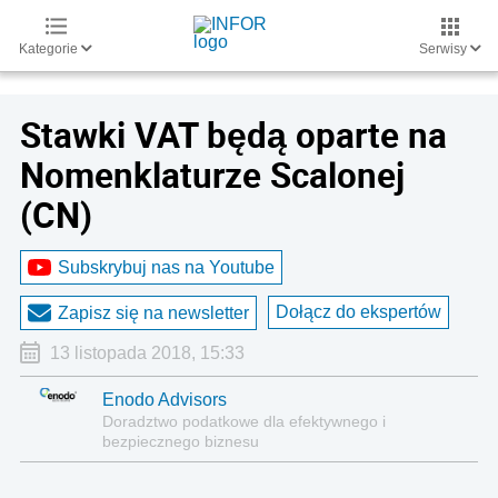
Kategorie
Serwisy
Stawki VAT będą oparte na
Nomenklaturze Scalonej
(CN)
Subskrybuj nas na Youtube
Dołącz do ekspertów
Zapisz się na newsletter
13 listopada 2018, 15:33
Enodo Advisors
Doradztwo podatkowe dla efektywnego i
bezpiecznego biznesu