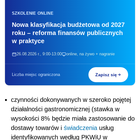
SZKOLENIE ONLINE
Nowa klasyfikacja budżetowa od 2027
roku – reforma finansów publicznych
w praktyce
26.08.2026 r., 9:00-13:00
online, na żywo + nagranie
Liczba miejsc ograniczona
Zapisz się
czynności dokonywanych w szeroko pojętej
działalności gastronomicznej (stawka w
wysokości 8% będzie miała zastosowanie do
dostawy towarów i
świadczenia
usług
identyfikowanych według PKWiU w