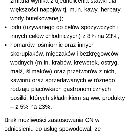
zmiana wynika z ujednolicenia stawki dla
większości napojów tj. m.in. kawy, herbaty,
wody butelkowanej);
lodu (używanego do celów spożywczych i
innych celów chłodniczych) z 8% na 23%;
homarów, ośmiornic oraz innych
skorupiaków, mięczaków i bezkręgowców
wodnych (m.in. krabów, krewetek, ostryg,
małż, ślimaków) oraz przetworów z nich,
kawioru oraz sprzedawanych w różnego
rodzaju placówkach gastronomicznych
posiłki, których składnikiem są ww. produkty
– z 5% na 23%.
Brak możliwości zastosowania CN w
odniesieniu do usług spowodował, że