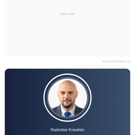
REKLAMA
AUTOPROMOCJA
Radosław Kowalski